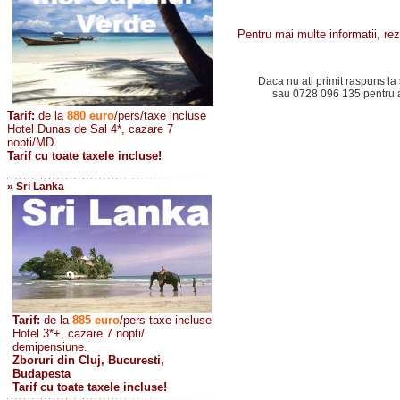
Pentru mai multe informatii, rez
Daca nu ati primit raspuns la 
sau 0728 096 135 pentru a 
Tarif:
de la
880
euro
/pers/taxe incluse
Hotel Dunas de Sal 4*, cazare 7
nopti/MD.
Tarif cu toate taxele incluse!
» Sri Lanka
Tarif:
de la
885
euro
/pers taxe incluse
Hotel 3*+, cazare 7 nopti/
demipensiune.
Zboruri din Cluj, Bucuresti,
Budapesta
Tarif cu toate taxele incluse!