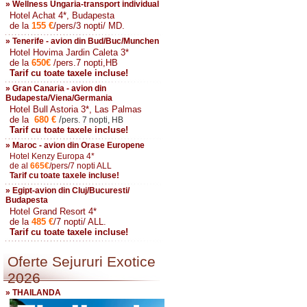
» Wellness Ungaria-transport individual
Hotel Achat 4*, Budapesta
de la
155
€
/pers/3 nopti/ MD.
» Tenerife - avion din Bud/Buc/Munchen
Hotel Hovima Jardin Caleta 3*
de la
650
€
/pers.7 nopti,HB
Tarif cu toate taxele incluse!
» Gran Canaria - avion din
Budapesta/Viena/Germania
Hotel Bull Astoria 3*, Las Palmas
de la
680
€
/
pers. 7 nopti, HB
Tarif cu toate taxele incluse!
» Maroc - avion din Orase Europene
Hotel Kenzy Europa 4*
de al
665
€
/pers/7 nopti ALL
Tarif cu toate taxele incluse!
» Egipt-avion din Cluj/Bucuresti/
Budapesta
Hotel Grand Resort 4*
de la
485
€
/7 nopti/ ALL.
Tarif cu toate taxele incluse!
Oferte Sejururi Exotice
2026
» THAILANDA