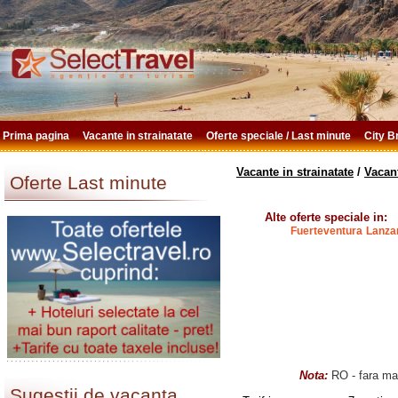
Prima pagina
Vacante in strainatate
Oferte speciale / Last minute
City 
Vacante in strainatate
/
Vacan
Oferte Last minute
Alte oferte speciale in:
Fuerteventura
Lanza
Nota:
RO - fara mas
Sugestii de vacanta