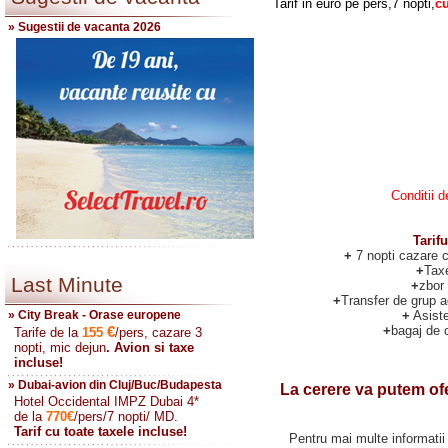
Tarif in euro pe pers,7 nopti,
cu
» Sugestii de vacanta 2026
Conditii d
Tarifu
+
7 nopti cazare 
+
Tax
Last Minute
+
zbor 
+
Transfer de grup ae
+
Asiste
» City Break - Orase europene
+
bagaj de 
€
Tarife de la
155
/pers, cazare 3
nopti, mic dejun
. Avion si taxe
incluse!
» Dubai-avion din Cluj/Buc/Budapesta
La cerere va putem ofer
Hotel Occidental IMPZ Dubai 4*
de la
770
€
/pers/7 nopti/ MD.
Tarif cu toate taxele incluse!
Pentru mai multe informatii 