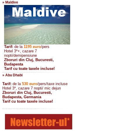
» Maldive
Tarif:
de la
1195
euro
/pers
Hotel 3*+, cazare 7
nopti/demipensiune
Zboruri din Cluj, Bucuresti,
Budapesta
Tarif cu toate taxele incluse!
» Abu Dhabi
Tarif:
de la
530
euro
/pers/taxe incluse
Hotel 3*, cazare 7 nopti/ mic dejun
Zboruri din Cluj, Bucuresti,
Budapesta, Germania
Tarif cu toate taxele incluse!