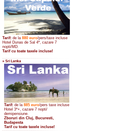
Tarif:
de la
880
euro
/pers/taxe incluse
Hotel Dunas de Sal 4*, cazare 7
nopti/MD.
Tarif cu toate taxele incluse!
» Sri Lanka
Tarif:
de la
885
euro
/pers taxe incluse
Hotel 3*+, cazare 7 nopti/
demipensiune.
Zboruri din Cluj, Bucuresti,
Budapesta
Tarif cu toate taxele incluse!