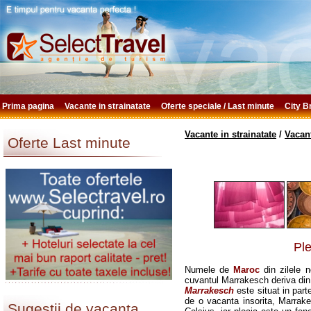
Prima pagina
Vacante in strainatate
Oferte speciale / Last minute
City 
Vacante in strainatate
/
Vacan
Oferte Last minute
Ple
Numele de
Maroc
din zilele 
cuvantul Marrakesch deriva din
Marrakesch
este situat in part
de o vacanta insorita, Marrak
Sugestii de vacanta