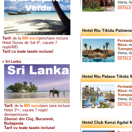
Viena, 
DETALII
Hotel Riu Tikida Palmera
Tarif:
de la
880
euro
/pers/taxe incluse
Perioad
Hotel Dunas de Sal 4*, cazare 7
Masa:
m
nopti/MD.
Transpo
Tarif cu toate taxele incluse!
Viena, 
DETALII
» Sri Lanka
Hotel Riu Palace Tikida 5
Perioad
Masa:
m
Transpo
Viena, 
DETALII
Tarif:
de la
885
euro
/pers taxe incluse
Hotel 3*+, cazare 7 nopti/
demipensiune.
Zboruri din Cluj, Bucuresti,
Hotel Club Kenzi Agdal 
Budapesta
Tarif cu toate taxele incluse!