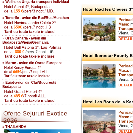
» Wellness Ungaria-transport individual
Hotel Achat 4*, Budapesta
Hotel Riad les Oliviers 
de la
155
€
/pers/3 nopti/ MD.
» Tenerife - avion din Bud/Buc/Munchen
Perioad
Hotel Hovima Jardin Caleta 3*
Masa:
m
de la
650
€
/pers.7 nopti,HB
Transpo
Tarif cu toate taxele incluse!
Viena, 
» Gran Canaria - avion din
DETALII
Budapesta/Viena/Germania
Hotel Bull Astoria 3*, Las Palmas
de la
680
€
/
pers. 7 nopti, HB
Hotel Iberostar Founty 
Tarif cu toate taxele incluse!
» Maroc - avion din Orase Europene
Perioad
Hotel Kenzy Europa 4*
Masa:
m
de al
665
€
/pers/7 nopti ALL
Transpo
Tarif cu toate taxele incluse!
Viena, 
» Egipt-avion din Cluj/Bucuresti/
DETALII
Budapesta
Hotel Grand Resort 4*
de la
485
€
/7 nopti/ ALL.
Tarif cu toate taxele incluse!
Hotel Les Borjs de la Ka
Oferte Sejururi Exotice
Perioad
Masa:
m
2026
Transpo
Viena, 
» THAILANDA
DETALII