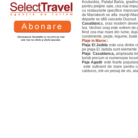
Koutuobia, Palatul Bahia, gradina
pentru pieţele sale, cea mai impun
cu restaurante specifice marocane
de Marrakesh se afla munţii Atlas,
departe se află cascada Ouzoud.
Casablanc
a, oras modern deveni
lea. Vechiul oraş este extrem de p
fiind cea mai mare din lume, după
condimente, peşte, legume, toate „
Plaje in Maroc:
Plaja El Jadida
este una dintre ce
pe plaja El Jadida sunt elemente d
Plaja Casablanca,
amplasata tot 
turisti precum si numeroase locuri 
Paja Agadir
este foarte populara p
este suficient de mare pentru ca 
calduros, intr-un peisaj de vis, alat