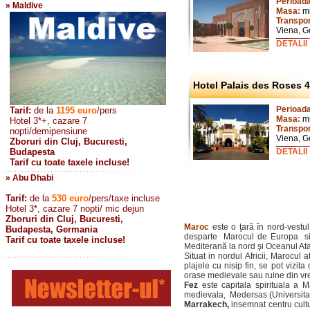
Perioad
» Maldive
Masa:
m
Transpo
Viena, 
DETALII
Hotel Palais des Roses 4
Perioad
Tarif:
de la
1195
euro
/pers
Masa:
m
Hotel 3*+, cazare 7
Transpo
nopti/demipensiune
Viena, 
Zboruri din Cluj, Bucuresti,
Budapesta
DETALII
Tarif cu toate taxele incluse!
» Abu Dhabi
Tarif:
de la
530
euro
/pers/taxe incluse
Hotel 3*, cazare 7 nopti/ mic dejun
Zboruri din Cluj, Bucuresti,
Maroc
este o ţară în nord-vestu
Budapesta, Germania
desparte Marocul de Europa si s
Tarif cu toate taxele incluse!
Mediterană la nord şi Oceanul Atal
Situat in nordul Africii, Marocul
plajele cu nisip fin, se pot vizi
orase medievale sau ruine din vrem
Fez
este capitala spirituala a M
medievala, Medersas (Universitat
Marrakech,
insemnat centru cultur