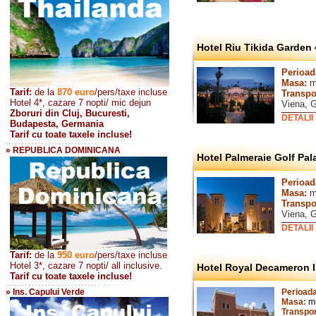
Hotel Riu Tikida Garden 
Perioad
Masa:
mi
Tarif:
de la
870
euro
/pers/taxe incluse
Transpo
Hotel 4*, cazare 7 nopti/ mic dejun
Viena, 
Zboruri din Cluj, Bucuresti,
DETALII
Budapesta, Germania
Tarif cu toate taxele incluse!
» REPUBLICA DOMINICANA
Hotel Palmeraie Golf Pal
Perioad
Masa:
m
Transpo
Viena, 
DETALII
Tarif:
de la
950 euro
/pers
/taxe incluse
Hotel 3*, cazare 7 nopti/ all inclusive.
Hotel Royal Decameron I
Tarif cu toate taxele incluse!
» Ins. Capului Verde
Perioad
Masa:
m
Transpo