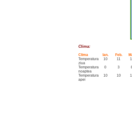
Clima:
Clima
Ian.
Feb.
Ma
Temperatura
10
11
1
ziua
Temperatura
0
3
noaptea
Temperatura
10
10
1
apei