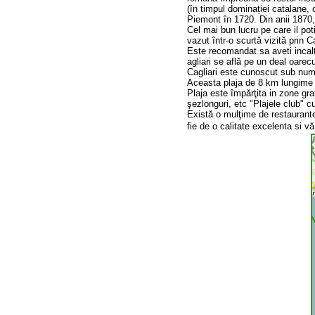
(în timpul dominației catalane, 
Piemont în 1720. Din anii 1870,
Cel mai bun lucru pe care il pot
vazut într-o scurtă vizită prin Ca
Este recomandat sa aveti incal
agliari se află pe un deal oarecu
Cagliari este cunoscut sub nume
Aceasta plaja de 8 km lungime t
Plaja este împărţita in zone grat
şezlonguri, etc "Plajele club" cu
Există o mulţime de restaurante
fie de o calitate excelenta si v