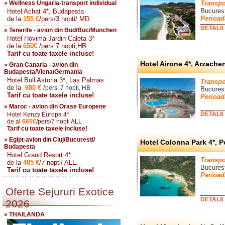
» Wellness Ungaria-transport individual
Transpo
Bucures
Hotel Achat 4*, Budapesta
Perioad
de la
155
€
/pers/3 nopti/ MD.
DETALII
» Tenerife - avion din Bud/Buc/Munchen
Hotel Hovima Jardin Caleta 3*
de la
650
€
/pers.7 nopti,HB
Tarif cu toate taxele incluse!
Hotel Airone 4*, Arzache
» Gran Canaria - avion din
Budapesta/Viena/Germania
Hotel Bull Astoria 3*, Las Palmas
Transpo
de la
680
€
/
pers. 7 nopti, HB
Bucurest
Tarif cu toate taxele incluse!
Perioad
» Maroc - avion din Orase Europene
DETALII
Hotel Kenzy Europa 4*
de al
665
€
/pers/7 nopti ALL
Tarif cu toate taxele incluse!
» Egipt-avion din Cluj/Bucuresti/
Hotel Colonna Park 4*, P
Budapesta
Hotel Grand Resort 4*
Transpo
de la
485
€
/7 nopti/ ALL.
Bucurest
Tarif cu toate taxele incluse!
Perioad
Oferte Sejururi Exotice
DETALII
2026
» THAILANDA