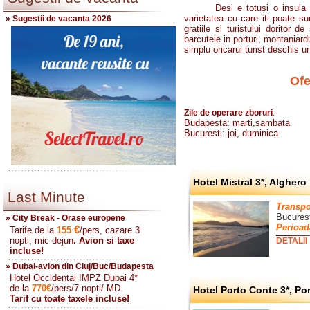
Desi e totusi o insula mica, 
varietatea cu care iti poate su
» Sugestii de vacanta 2026
gratiile si turistului doritor 
barcutele in porturi, montaniard
simplu oricarui turist deschis un
Ofe
Zile de operare zboruri
:
Budapesta: marti,sambata
Bucuresti: joi, duminica
Hotel Mistral 3*, Alghero
Last Minute
Transpo
Bucures
» City Break - Orase europene
Perioad
€
Tarife de la
155
/pers, cazare 3
nopti, mic dejun
. Avion si taxe
DETALII
incluse!
» Dubai-avion din Cluj/Buc/Budapesta
Hotel Occidental IMPZ Dubai 4*
de la
770
€
/pers/7 nopti/ MD.
Hotel Porto Conte 3*, Po
Tarif cu toate taxele incluse!