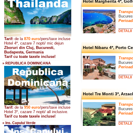
Hotel Margherita 4*, Golf
Transpo
Bucurest
Perioad
DETALII
Tarif:
de la
870
euro
/pers/taxe incluse
Hotel 4*, cazare 7 nopti/ mic dejun
Hotel Nibaru 4*, Porto C
Zboruri din Cluj, Bucuresti,
Budapesta, Germania
Tarif cu toate taxele incluse!
Transpo
Bucurest
» REPUBLICA DOMINICANA
Perioad
DETALII
Hotel Tre Monti 3*, Arza
Transpo
Tarif:
de la
950 euro
/pers
/taxe incluse
Bucurest
Hotel 3*, cazare 7 nopti/ all inclusive.
Perioad
Tarif cu toate taxele incluse!
» Ins. Capului Verde
DETALII