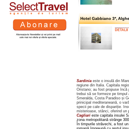
Hotel Gabbiano 3*, Algh
DETALII
Sardinia
este o insulă din Marea
regiune din Italia. Capitala reg
Oristano; au fost propuse încă 
trebui să se formeze pe timpul
Smeralda, Costa Paradiso și Ge
prinicipal mediteraneană, o vară
specii pe cale de dispariție. In
misterioase, stânci, oferind un 
Cagliari
este capitala insulei S
zona metropolitană strânge 300.
În timpurile străvechi, a fost u
romană împreună cu restul insul