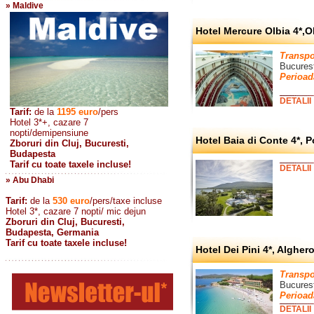
» Maldive
Hotel Mercure Olbia 4*,O
Transpo
Bucurest
Perioad
DETALII
Tarif:
de la
1195
euro
/pers
Hotel 3*+, cazare 7
nopti/demipensiune
Hotel Baia di Conte 4*, 
Zboruri din Cluj, Bucuresti,
Budapesta
Tarif cu toate taxele incluse!
DETALII
» Abu Dhabi
Tarif:
de la
530
euro
/pers/taxe incluse
Hotel 3*, cazare 7 nopti/ mic dejun
Zboruri din Cluj, Bucuresti,
Budapesta, Germania
Tarif cu toate taxele incluse!
Hotel Dei Pini 4*, Algher
Transpo
Bucures
Perioad
DETALII