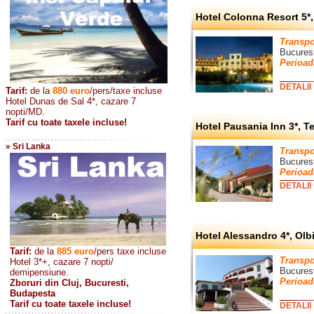
Hotel Colonna Resort 5*,
Transpo
Bucurest
Perioad
DETALII
Tarif:
de la
880
euro
/pers/taxe incluse
Hotel Dunas de Sal 4*, cazare 7
nopti/MD.
Tarif cu toate taxele incluse!
Hotel Pausania Inn 3*, T
» Sri Lanka
Transpo
Bucures
Perioad
DETALII
Hotel Alessandro 4*, Olb
Tarif:
de la
885
euro
/pers taxe incluse
Transpo
Hotel 3*+, cazare 7 nopti/
Bucurest
demipensiune.
Perioad
Zboruri din Cluj, Bucuresti,
Budapesta
Tarif cu toate taxele incluse!
DETALII