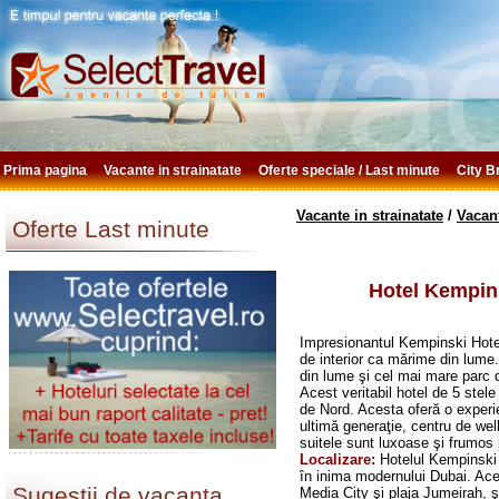
Prima pagina
Vacante in strainatate
Oferte speciale / Last minute
City 
Vacante in strainatate
/
Vacan
Oferte Last minute
Hotel Kempins
Impresionantul
Kempinski Hotel
de interior ca mărime din lume. 
din lume şi cel mai mare parc 
Acest veritabil hotel de 5 stel
de Nord. Acesta oferă o exper
ultimă generaţie, centru de wel
suitele sunt luxoase şi frumos
Localizare:
Hotelul Kempinski a
în inima modernului Dubai. Ace
Sugestii de vacanta
Media City şi plaja Jumeirah, ş