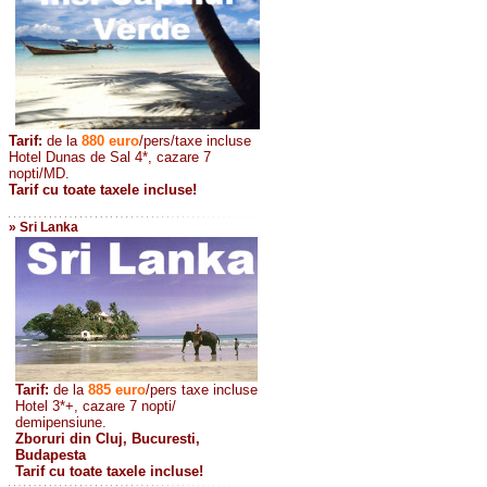
Tarif:
de la
880
euro
/pers/taxe incluse
Hotel Dunas de Sal 4*, cazare 7
nopti/MD.
Tarif cu toate taxele incluse!
» Sri Lanka
Tarif:
de la
885
euro
/pers taxe incluse
Hotel 3*+, cazare 7 nopti/
demipensiune.
Zboruri din Cluj, Bucuresti,
Budapesta
Tarif cu toate taxele incluse!