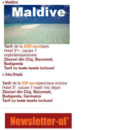
» Maldive
Tarif:
de la
1195
euro
/pers
Hotel 3*+, cazare 7
nopti/demipensiune
Zboruri din Cluj, Bucuresti,
Budapesta
Tarif cu toate taxele incluse!
» Abu Dhabi
Tarif:
de la
530
euro
/pers/taxe incluse
Hotel 3*, cazare 7 nopti/ mic dejun
Zboruri din Cluj, Bucuresti,
Budapesta, Germania
Tarif cu toate taxele incluse!