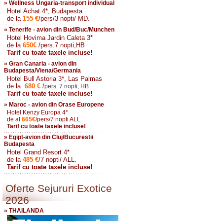
» Wellness Ungaria-transport individual
Hotel Achat 4*, Budapesta
de la
155
€
/pers/3 nopti/ MD.
» Tenerife - avion din Bud/Buc/Munchen
Hotel Hovima Jardin Caleta 3*
de la
650
€
/pers.7 nopti,HB
Tarif cu toate taxele incluse!
» Gran Canaria - avion din
Budapesta/Viena/Germania
Hotel Bull Astoria 3*, Las Palmas
de la
680
€
/
pers. 7 nopti, HB
Tarif cu toate taxele incluse!
» Maroc - avion din Orase Europene
Hotel Kenzy Europa 4*
de al
665
€
/pers/7 nopti ALL
Tarif cu toate taxele incluse!
» Egipt-avion din Cluj/Bucuresti/
Budapesta
Hotel Grand Resort 4*
de la
485
€
/7 nopti/ ALL.
Tarif cu toate taxele incluse!
Oferte Sejururi Exotice
2026
» THAILANDA