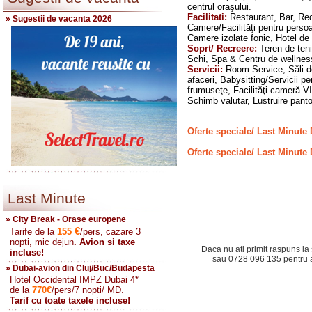
centrul oraşului.
Facilitati:
Restaurant, Bar, Rec
» Sugestii de vacanta 2026
Camere/Facilităţi pentru perso
Camere izolate fonic, Hotel de
Soprt/ Recreere:
Teren de teni
Schi, Spa & Centru de wellness
Servicii:
Room Service, Săli de 
afaceri, Babysitting/Servicii pe
frumuseţe, Facilităţi cameră V
Schimb valutar, Lustruire panto
Oferte speciale/ Last Minute 
Oferte speciale/ Last Minute 
Last Minute
» City Break - Orase europene
€
Tarife de la
155
/pers, cazare 3
nopti, mic dejun
. Avion si taxe
Daca nu ati primit raspuns la 
incluse!
sau 0728 096 135 pentru a 
» Dubai-avion din Cluj/Buc/Budapesta
Hotel Occidental IMPZ Dubai 4*
de la
770
€
/pers/7 nopti/ MD.
Tarif cu toate taxele incluse!