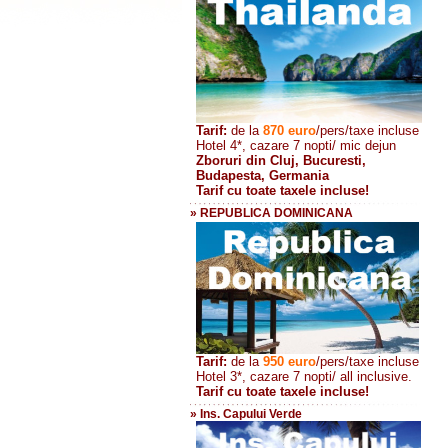
Tarif:
de la
870
euro
/pers/taxe incluse
Hotel 4*, cazare 7 nopti/ mic dejun
Zboruri din Cluj, Bucuresti,
Budapesta, Germania
Tarif cu toate taxele incluse!
» REPUBLICA DOMINICANA
Tarif:
de la
950 euro
/pers
/taxe incluse
Hotel 3*, cazare 7 nopti/ all inclusive.
Tarif cu toate taxele incluse!
» Ins. Capului Verde