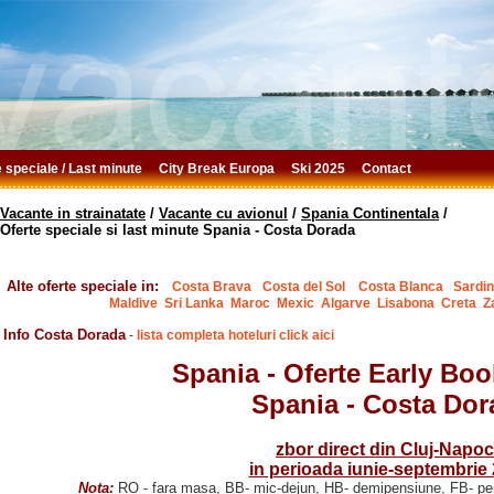
e speciale / Last minute
City Break Europa
Ski 2025
Contact
Vacante in strainatate
/
Vacante cu avionul
/
Spania Continentala
/
Oferte speciale si last minute Spania - Costa Dorada
Alte oferte speciale in:
Costa Brava
Costa del Sol
Costa Blanca
Sardin
Maldive
Sri Lanka
Maroc
Mexic
Algarve
Lisabona
Creta
Z
Info Costa Dorada
-
lista completa hoteluri click aici
Spania -
Oferte Early Boo
Spania - Costa Dor
zbor direct din Cluj-Napo
in perioada iunie-septembrie
Nota:
RO - fara masa, BB- mic-dejun, HB- demipensiune, FB- pens