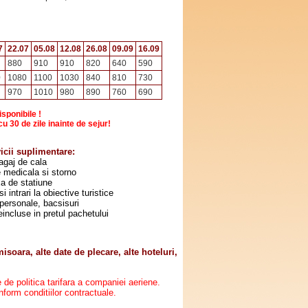
7
22.07
05.08
12.08
26.08
09.09
16.09
880
910
910
820
640
590
0
1080
1100
1030
840
810
730
970
1010
980
890
760
690
isponibile !
u 30 de zile inainte de sejur!
vicii suplimentare:
agaj de cala
e medicala si storno
xa de statiune
i intrari la obiective turistice
 personale, bacsisuri
eincluse in pretul pachetului
soara, alte date de plecare, alte hoteluri,
ie de politica tarifara a companiei aeriene.
nform conditiilor contractuale.