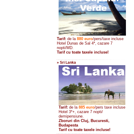
Tarif:
de la
880
euro
/pers/taxe incluse
Hotel Dunas de Sal 4*, cazare 7
nopti/MD.
Tarif cu toate taxele incluse!
» Sri Lanka
Tarif:
de la
885
euro
/pers taxe incluse
Hotel 3*+, cazare 7 nopti/
demipensiune.
Zboruri din Cluj, Bucuresti,
Budapesta
Tarif cu toate taxele incluse!