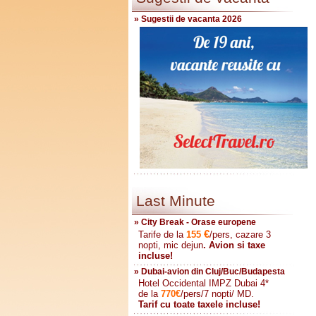
» Sugestii de vacanta 2026
Last Minute
» City Break - Orase europene
€
Tarife de la
155
/pers, cazare 3
nopti, mic dejun
. Avion si taxe
incluse!
» Dubai-avion din Cluj/Buc/Budapesta
Hotel Occidental IMPZ Dubai 4*
de la
770
€
/pers/7 nopti/ MD.
Tarif cu toate taxele incluse!