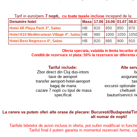
Tarif in euro/pers
7 nopti,
cu toate taxele incluse
incepand de la:
Denumire hotel
Masa
17.06
24.06
01.07
08.0
Hotel 4R Playa Park 3*, Salou
HB
810
850
850
870
Hotel H10 Mediteranean Village 4*, Salou
HB
980
1000
1050
105
Hotel Best Negresco 4*, Salou
HB
820
880
900
910
Oferta speciala, valabila in limita locurilor d
Conditii de rezervare si plata: 50% la rezervare iar diferenta c
Tariful include:
Alte ser
Zbor direct din Cluj dus-intors
b
taxe de aeroport
asigurar
transfer aeroport-hotel-aeroport
ta
bagaj
de mana
excursii optionale s
cazare 7 nopti cu tipul de masa
cheltuieli
specificat
bauturi/servicii n
La cerere va putem oferi alte orase de plecare: Bucuresti/Budapesta/Timi
alt numar de nopti!
Tarifele biletelor de avion incluse in oferta, pot suferi modificari in funct
Tariful final il putem garanta in momentul rezervarii ferme, co