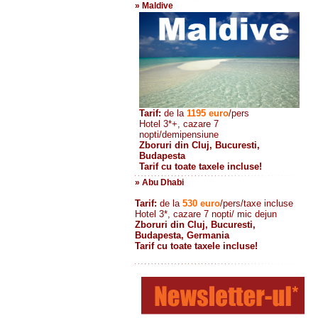
» Maldive
Tarif:
de la
1195
euro
/pers
Hotel 3*+, cazare 7
nopti/demipensiune
Zboruri din Cluj, Bucuresti,
Budapesta
Tarif cu toate taxele incluse!
» Abu Dhabi
Tarif:
de la
530
euro
/pers/taxe incluse
Hotel 3*, cazare 7 nopti/ mic dejun
Zboruri din Cluj, Bucuresti,
Budapesta, Germania
Tarif cu toate taxele incluse!