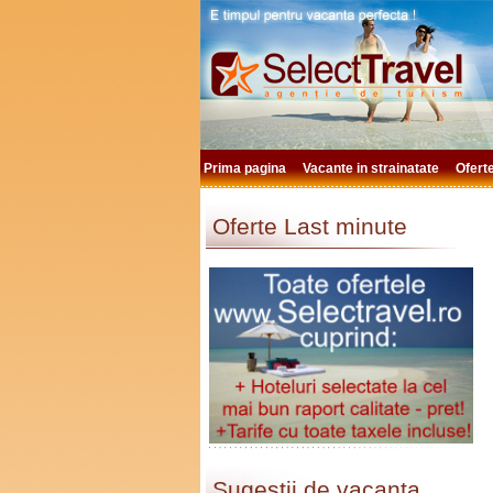
Prima pagina
Vacante in strainatate
Ofert
Oferte Last minute
Sugestii de vacanta