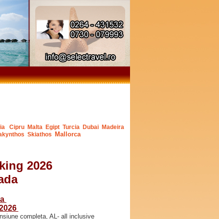
ia
Cipru
Malta
Egipt
Turcia
Dubai
Madeira
Mallorca
akynthos
Skiathos
king 2026
ada
ca
 2026
iune completa, AL- all inclusive