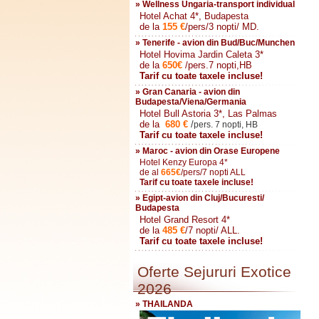
» Wellness Ungaria-transport individual
Hotel Achat 4*, Budapesta
de la
155
€
/pers/3 nopti/ MD.
» Tenerife - avion din Bud/Buc/Munchen
Hotel Hovima Jardin Caleta 3*
de la
650
€
/pers.7 nopti,HB
Tarif cu toate taxele incluse!
» Gran Canaria - avion din
Budapesta/Viena/Germania
Hotel Bull Astoria 3*, Las Palmas
de la
680
€
/
pers. 7 nopti, HB
Tarif cu toate taxele incluse!
» Maroc - avion din Orase Europene
Hotel Kenzy Europa 4*
de al
665
€
/pers/7 nopti ALL
Tarif cu toate taxele incluse!
» Egipt-avion din Cluj/Bucuresti/
Budapesta
Hotel Grand Resort 4*
de la
485
€
/7 nopti/ ALL.
Tarif cu toate taxele incluse!
Oferte Sejururi Exotice
2026
» THAILANDA