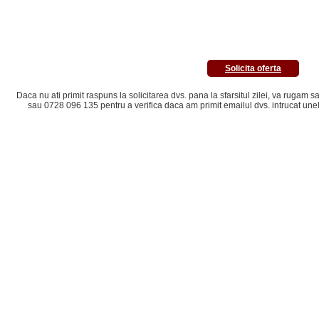
Solicita oferta
Daca nu ati primit raspuns la solicitarea dvs. pana la sfarsitul zilei, va rugam
sau 0728 096 135 pentru a verifica daca am primit emailul dvs. intrucat une