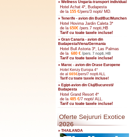
» Wellness Ungaria-transport individual
Hotel Achat 4*, Budapesta
de la
155
€
/pers/3 nopti/ MD.
» Tenerife - avion din Bud/Buc/Munchen
Hotel Hovima Jardin Caleta 3*
de la
650
€
/pers.7 nopti,HB
Tarif cu toate taxele incluse!
» Gran Canaria - avion din
Budapesta/Viena/Germania
Hotel Bull Astoria 3*, Las Palmas
de la
680
€
/
pers. 7 nopti, HB
Tarif cu toate taxele incluse!
» Maroc - avion din Orase Europene
Hotel Kenzy Europa 4*
de al
665
€
/pers/7 nopti ALL
Tarif cu toate taxele incluse!
» Egipt-avion din Cluj/Bucuresti/
Budapesta
Hotel Grand Resort 4*
de la
485
€
/7 nopti/ ALL.
Tarif cu toate taxele incluse!
Oferte Sejururi Exotice
2026
» THAILANDA