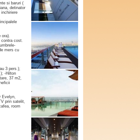
te si baruri (
ana, detinator
 inchiriere
incipalele
 ora).
 contra cost.
 umbrele-
 de mers cu
au 3 pers.);
; -Hilton
tare, 37 m2,
eficii
@ Evelyn,
TV prin satelit,
 cafea, room