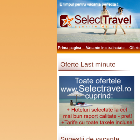
Prima pagina
Vacante in strainatate
Ofert
Oferte Last minute
Sugestii de vacanta