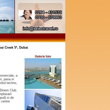
bai Creek 5*, Dubai
Galerie foto
comerciale, a
in, pana in
tilul techno,
Diners Club.
mplasarii
pod) si de
e centre