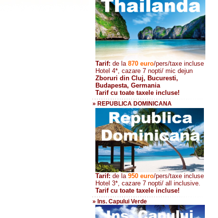
Tarif:
de la
870
euro
/pers/taxe incluse
Hotel 4*, cazare 7 nopti/ mic dejun
Zboruri din Cluj, Bucuresti,
Budapesta, Germania
Tarif cu toate taxele incluse!
» REPUBLICA DOMINICANA
Tarif:
de la
950 euro
/pers
/taxe incluse
Hotel 3*, cazare 7 nopti/ all inclusive.
Tarif cu toate taxele incluse!
» Ins. Capului Verde