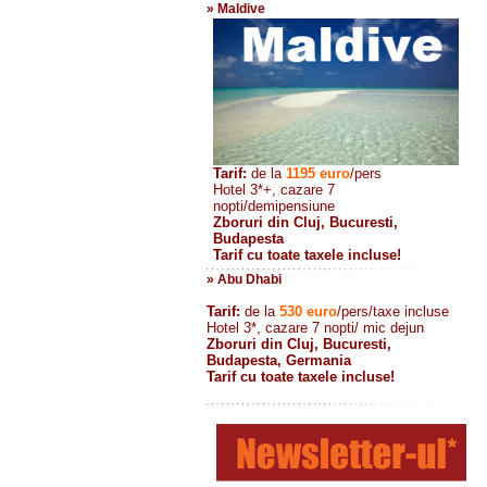
» Maldive
Tarif:
de la
1195
euro
/pers
Hotel 3*+, cazare 7
nopti/demipensiune
Zboruri din Cluj, Bucuresti,
Budapesta
Tarif cu toate taxele incluse!
» Abu Dhabi
Tarif:
de la
530
euro
/pers/taxe incluse
Hotel 3*, cazare 7 nopti/ mic dejun
Zboruri din Cluj, Bucuresti,
Budapesta, Germania
Tarif cu toate taxele incluse!