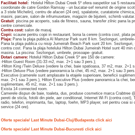
Facilitati hotel
:
Hotelul Hilton Dubai Creek 5* ofera oaspetilor sai 5 restauran
coordonate de catre Gordon Ramsay - un bucatar-sef renumit de origine scoti
a 3 stele Michelin), centru de afaceri (24 ore), spalatorie, curatatorie chimica,
masini, parcare, salon de infrumusetare, magazin de bijuterii, schimb valutar.
Gratuit
:
piscina pe acoperis, sala de fitness, sauna, transfer zilnic pana la pr
centre comerciale.
Contra cost:
salon de masaj.
Copii:
scaune pentru copii in restaurant, bona la cerere (contra cost, plata pe
Plaja:
Pana la plaja publica Al Mamzar Park sunt 8 km. Sezlonguri, umbrele-
Pana la plaja publica cu nisip Jumeirah Beach Park sunt 20 km. Sezlonguri,
contra cost. Pana la plaja hotelului Hilton Dubai Jumeirah Hotel sunt 40 min
masina. La piscina: Sezlonguri, umbrele, prosoape- gratuit.
Dotari camere:
Hotelul Hilton Dubai Creek 5* are 150 de camere:
-Hilton Guest Room (31-33 m2, max. 2+1 sau 3 pers.);
-Hilton King /Twin Deluxe (vedere la chei, baie spatioasa, 37 m2, max. 2+1 s
-Hilton Deluxe Plus (vedere panoramica la chei, 45 m2, max. 2+1 sau 3 pers.)
Executive (camerele sunt amplasate la etajele superioare, beneficii suplimen
max. 2+1 sau 3 pers.), Hilton Executive Plus (vedere panoramica la chei, ben
suplimentare, 45 m2, max. 2+1 sau 3 pers.).
Exista 14 connected room.
Camerele dispun de baie, toaleta, dus, produse cosmetice marca Crabtree 
pereti de sticla, fotolii din piele, aer conditionat, Internet Wi Fi (contra cost), 
radio, telefon, imprimanta, fax, laptop, foehn, MP3 player, set pentru ceai si
service (24 ore).
Oferte speciale/ Last Minute Dubai-Cluj/Budapesta click aici
Oferte speciale/ Last Minute Dubai-Bucuresti click aici