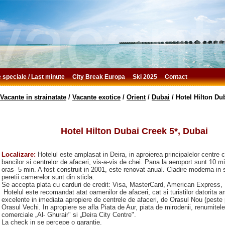
e speciale / Last minute
City Break Europa
Ski 2025
Contact
Vacante in strainatate
/
Vacante exotice
/
Orient
/
Dubai
/
Hotel Hilton Du
Hotel Hilton Dubai Creek 5*, Dubai
Localizare:
Hotelul este amplasat in Deira, in aproierea principalelor centre 
bancilor si centrelor de afaceri, vis-a-vis de chei. Pana la aeroport sunt 10 m
oras- 5 min. A fost construit in 2001, este renovat anual. Cladire moderna in s
peretii camerelor sunt din sticla.
Se accepta plata cu carduri de credit: Visa, MasterCard, American Express, 
Hotelul este recomandat atat oamenilor de afaceri, cat si turistilor datorita a
excelente in imediata apropiere de centrele de afaceri, de Orasul Nou (peste 
Orasul Vechi. In apropiere se afla Piata de Aur, piata de mirodenii, renumitel
comerciale „Al- Ghurair" si „Deira City Centre".
La check in se percepe o garantie.