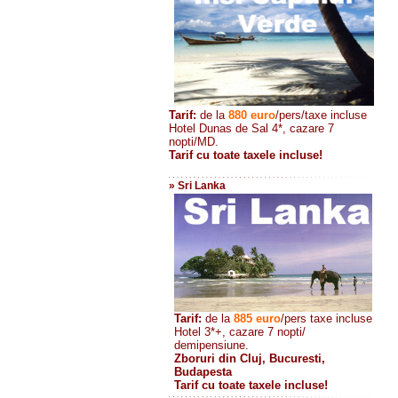
Tarif:
de la
880
euro
/pers/taxe incluse
Hotel Dunas de Sal 4*, cazare 7
nopti/MD.
Tarif cu toate taxele incluse!
» Sri Lanka
Tarif:
de la
885
euro
/pers taxe incluse
Hotel 3*+, cazare 7 nopti/
demipensiune.
Zboruri din Cluj, Bucuresti,
Budapesta
Tarif cu toate taxele incluse!