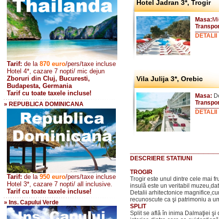
Hotel Jadran 3*, Trogir
Masa:
Mi
Transpor
DETALII
Tarif:
de la
870
euro
/pers/taxe incluse
Hotel 4*, cazare 7 nopti/ mic dejun
Zboruri din Cluj, Bucuresti,
Vila Julija 3*, Orebic
Budapesta, Germania
Tarif cu toate taxele incluse!
Masa:
De
Transpo
» REPUBLICA DOMINICANA
DETALII
__________________
DESCRIERE STATIUNI
TROGIR
Tarif:
de la
950 euro
/pers
/taxe incluse
Trogir este unul dintre cele mai f
Hotel 3*, cazare 7 nopti/ all inclusive.
insulă este un veritabil muzeu,da
Tarif cu toate taxele incluse!
Detalii arhitectonice magnifice,cu
recunoscute ca şi patrimoniu a u
» Ins. Capului Verde
SPLIT
Split se află în inima Dalmaţiei 