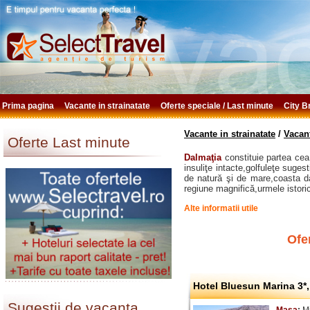
Prima pagina
Vacante in strainatate
Oferte speciale / Last minute
City 
Vacante in strainatate
/
Vacant
Oferte Last minute
Dalmaţia
constituie partea cea 
insuliţe intacte,golfuleţe suges
de natură şi de mare,coasta d
regiune magnifică,urmele istoric
Alte informatii utile
Ofe
Hotel Bluesun Marina 3*,
Sugestii de vacanta