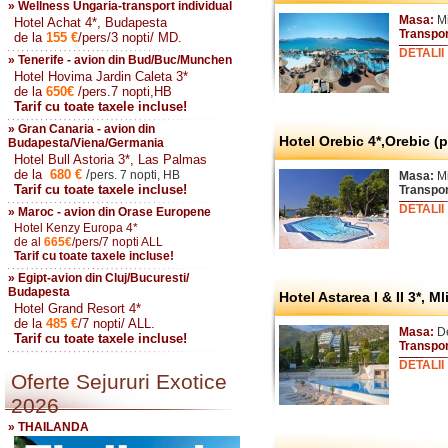
» Wellness Ungaria-transport individual
Masa:
Mi
Hotel Achat 4*, Budapesta
Transpo
de la
155
€
/pers/3 nopti/ MD.
DETALII
» Tenerife - avion din Bud/Buc/Munchen
Hotel Hovima Jardin Caleta 3*
de la
650
€
/pers.7 nopti,HB
Tarif cu toate taxele incluse!
» Gran Canaria - avion din
Hotel Orebic 4*,Orebic (
Budapesta/Viena/Germania
Hotel Bull Astoria 3*, Las Palmas
de la
680
€
/
pers. 7 nopti, HB
Masa:
Mi
Tarif cu toate taxele incluse!
Transpo
DETALII
» Maroc - avion din Orase Europene
Hotel Kenzy Europa 4*
de al
665
€
/pers/7 nopti ALL
Tarif cu toate taxele incluse!
» Egipt-avion din Cluj/Bucuresti/
Budapesta
Hotel Astarea I & II 3*, Ml
Hotel Grand Resort 4*
de la
485
€
/7 nopti/ ALL.
Masa:
D
Tarif cu toate taxele incluse!
Transpor
DETALII
Oferte Sejururi Exotice
2026
» THAILANDA