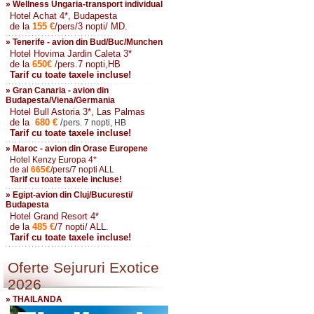
» Wellness Ungaria-transport individual
Hotel Achat 4*, Budapesta
de la
155
€
/pers/3 nopti/ MD.
» Tenerife - avion din Bud/Buc/Munchen
Hotel Hovima Jardin Caleta 3*
de la
650
€
/pers.7 nopti,HB
Tarif cu toate taxele incluse!
» Gran Canaria - avion din
Budapesta/Viena/Germania
Hotel Bull Astoria 3*, Las Palmas
de la
680
€
/
pers. 7 nopti, HB
Tarif cu toate taxele incluse!
» Maroc - avion din Orase Europene
Hotel Kenzy Europa 4*
de al
665
€
/pers/7 nopti ALL
Tarif cu toate taxele incluse!
» Egipt-avion din Cluj/Bucuresti/
Budapesta
Hotel Grand Resort 4*
de la
485
€
/7 nopti/ ALL.
Tarif cu toate taxele incluse!
Oferte Sejururi Exotice
2026
» THAILANDA