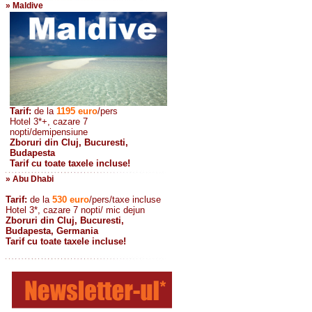
» Maldive
Tarif:
de la
1195
euro
/pers
Hotel 3*+, cazare 7
nopti/demipensiune
Zboruri din Cluj, Bucuresti,
Budapesta
Tarif cu toate taxele incluse!
» Abu Dhabi
Tarif:
de la
530
euro
/pers/taxe incluse
Hotel 3*, cazare 7 nopti/ mic dejun
Zboruri din Cluj, Bucuresti,
Budapesta, Germania
Tarif cu toate taxele incluse!