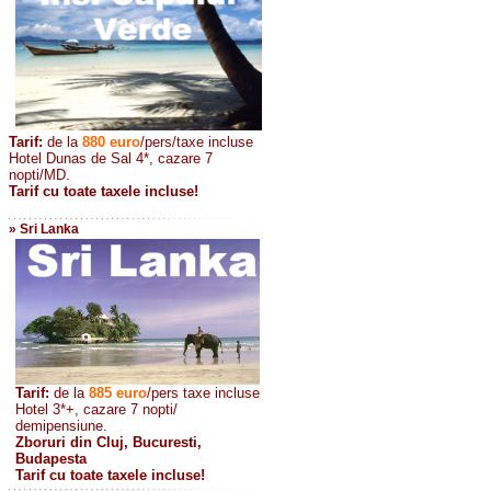
Tarif:
de la
880
euro
/pers/taxe incluse
Hotel Dunas de Sal 4*, cazare 7
nopti/MD.
Tarif cu toate taxele incluse!
» Sri Lanka
Tarif:
de la
885
euro
/pers taxe incluse
Hotel 3*+, cazare 7 nopti/
demipensiune.
Zboruri din Cluj, Bucuresti,
Budapesta
Tarif cu toate taxele incluse!