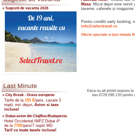
Masa
:
Micul dejun este servit 
» Sugestii de vacanta 2026
taverne, cafenele și magazine
Pentru conditii early booking, re
info@selectravel.ro
Oferte speciale si last minute R
Last Minute
Daca nu ati primit raspuns la 
» City Break - Orase europene
sau 0728 096 135 pentru a 
€
Tarife de la
155
/pers, cazare 3
nopti, mic dejun
. Avion si taxe
incluse!
» Dubai-avion din Cluj/Buc/Budapesta
Hotel Occidental IMPZ Dubai 4*
de la
770
€
/pers/7 nopti/ MD.
Tarif cu toate taxele incluse!