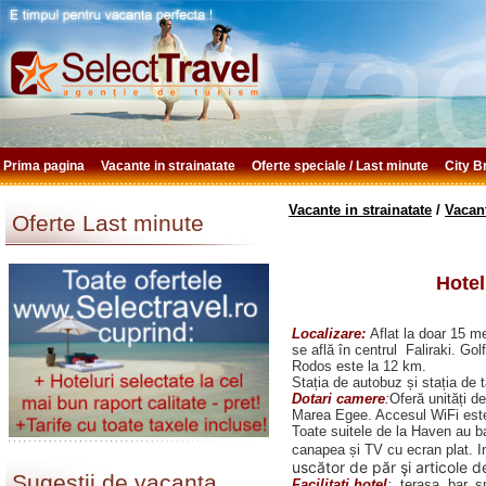
Prima pagina
Vacante in strainatate
Oferte speciale / Last minute
City 
Vacante in strainatate
/
Vacan
Oferte Last minute
Hotel
Localizare:
Aflat la doar 15 me
se află în centrul Faliraki. Go
Rodos este la 12 km.
Stația de autobuz și stația de t
Dotari camere
:
Oferă unități d
Marea Egee. Accesul WiFi este 
Toate suitele de la Haven au ba
canapea și TV cu ecran plat. In
uscător de păr şi articole d
Sugestii de vacanta
Facilitati hotel
:
terasa, bar, s