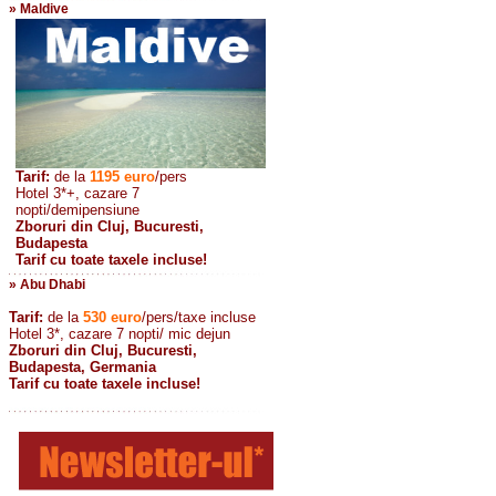
» Maldive
Tarif:
de la
1195
euro
/pers
Hotel 3*+, cazare 7
nopti/demipensiune
Zboruri din Cluj, Bucuresti,
Budapesta
Tarif cu toate taxele incluse!
» Abu Dhabi
Tarif:
de la
530
euro
/pers/taxe incluse
Hotel 3*, cazare 7 nopti/ mic dejun
Zboruri din Cluj, Bucuresti,
Budapesta, Germania
Tarif cu toate taxele incluse!