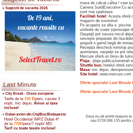
masa de calcat,cafea / ceai șia
Camera SuităExecutive:Cu acele
» Sugestii de vacanta 2026
sunt mai spatioase.
Facilitati hotel:
Acesta oferă o
magazin de suveniruri.
Pe acoperiș se afla o piscine 
umbrele de soare șiprosoape de p
Oaspeţii pot savura micul dejun
serveşte preparate din bucătări
asigură o gamă largă de restau
Recepţia deschisă nonstop poat
asemenea, oaspeţii se pot rela
Mercure oferă un birou de turis
Plaja:
plaja publicaJumeirah es
Shuttle bus:
hotelul oferă ser
Masa:
mic dejun, demipensiune
Site hotel:
www.mercure.com
Oferte speciale/ Last Minute 
Last Minute
Oferte speciale/ Last Minute 
» City Break - Orase europene
€
Tarife de la
155
/pers, cazare 3
nopti, mic dejun
. Avion si taxe
incluse!
» Dubai-avion din Cluj/Buc/Budapesta
Daca nu ati primit raspuns la 
Hotel Occidental IMPZ Dubai 4*
sau 0728 096 135 pentru a 
de la
770
€
/pers/7 nopti/ MD.
Tarif cu toate taxele incluse!