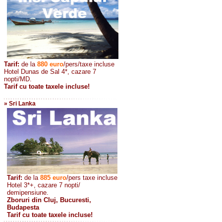
Tarif:
de la
880
euro
/pers/taxe incluse
Hotel Dunas de Sal 4*, cazare 7
nopti/MD.
Tarif cu toate taxele incluse!
» Sri Lanka
Tarif:
de la
885
euro
/pers taxe incluse
Hotel 3*+, cazare 7 nopti/
demipensiune.
Zboruri din Cluj, Bucuresti,
Budapesta
Tarif cu toate taxele incluse!