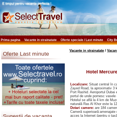
Prima pagina
Vacante in strainatate
Oferte speciale / Last minute
City 
Vacante in strainatate
/
Vacan
Oferte Last minute
Hotel Mercure
Localizare:
Situat central în c
Zayed Road, la aproximativ 3 k
Port Rashid. Aeroportul Dubai 
portul de unde pornesc vasele 
Hotelul se află la 4 km de Muze
naturală Ras Al Khor este la 
Dotari camere:
are 184 camere
Cameră superioară:amenajate mo
Sugestii de vacanta
acces la Internet (pentru o taxă)