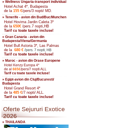
» Wellness Ungaria-transport individual
Hotel Achat 4*, Budapesta
de la
155
€
/pers/3 nopti/ MD.
» Tenerife - avion din Bud/Buc/Munchen
Hotel Hovima Jardin Caleta 3*
de la
650
€
/pers.7 nopti,HB
Tarif cu toate taxele incluse!
» Gran Canaria - avion din
Budapesta/Viena/Germania
Hotel Bull Astoria 3*, Las Palmas
de la
680
€
/
pers. 7 nopti, HB
Tarif cu toate taxele incluse!
» Maroc - avion din Orase Europene
Hotel Kenzy Europa 4*
de al
665
€
/pers/7 nopti ALL
Tarif cu toate taxele incluse!
» Egipt-avion din Cluj/Bucuresti/
Budapesta
Hotel Grand Resort 4*
de la
485
€
/7 nopti/ ALL.
Tarif cu toate taxele incluse!
Oferte Sejururi Exotice
2026
» THAILANDA