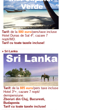
Tarif:
de la
880
euro
/pers/taxe incluse
Hotel Dunas de Sal 4*, cazare 7
nopti/MD.
Tarif cu toate taxele incluse!
» Sri Lanka
Tarif:
de la
885
euro
/pers taxe incluse
Hotel 3*+, cazare 7 nopti/
demipensiune.
Zboruri din Cluj, Bucuresti,
Budapesta
Tarif cu toate taxele incluse!