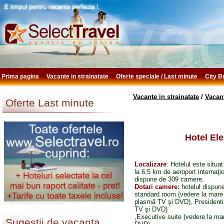
Prima pagina
Vacante in strainatate
Oferte speciale / Last minute
City 
Vacante in strainatate
/
Vacan
Oferte Last minute
Hotel Ele
Localizare
:
Hotelul este situat
la 6,5 km de aeroport internaţio
dispune de 309 camere.
Dotari camere:
hotelul dispun
standard room (vedere la mare s
plasmă TV şi DVD), Presidential
TV şi DVD)
,Executive suite (vedere la mar
Sugestii de vacanta