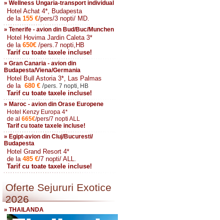
» Wellness Ungaria-transport individual
Hotel Achat 4*, Budapesta
de la
155
€
/pers/3 nopti/ MD.
» Tenerife - avion din Bud/Buc/Munchen
Hotel Hovima Jardin Caleta 3*
de la
650
€
/pers.7 nopti,HB
Tarif cu toate taxele incluse!
» Gran Canaria - avion din
Budapesta/Viena/Germania
Hotel Bull Astoria 3*, Las Palmas
de la
680
€
/
pers. 7 nopti, HB
Tarif cu toate taxele incluse!
» Maroc - avion din Orase Europene
Hotel Kenzy Europa 4*
de al
665
€
/pers/7 nopti ALL
Tarif cu toate taxele incluse!
» Egipt-avion din Cluj/Bucuresti/
Budapesta
Hotel Grand Resort 4*
de la
485
€
/7 nopti/ ALL.
Tarif cu toate taxele incluse!
Oferte Sejururi Exotice
2026
» THAILANDA