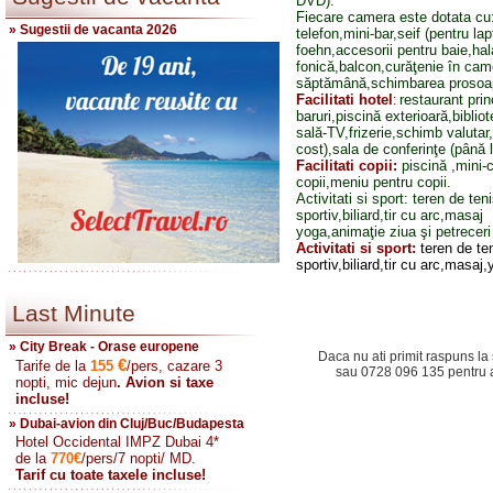
DVD).
Fiecare camera este dotata cu: 
» Sugestii de vacanta 2026
telefon,mini-bar,seif (pentru lap
foehn,accesorii pentru baie,hal
fonică,balcon,curăţenie în camer
săptămână,schimbarea prosoap
Facilitati hotel
restaurant prin
:
baruri,piscină exterioară,biblio
sală-TV,frizerie,schimb valutar
cost),sala de conferinţe (până 
Facilitati copii:
piscină ,mini-
copii,meniu pentru copii.
Activitati si sport: teren de te
sportiv,biliard,tir cu arc,masaj
yoga,animaţie ziua şi petreceri
Activitati si sport:
teren de te
sportiv,biliard,tir cu arc,masaj
Last Minute
» City Break - Orase europene
Daca nu ati primit raspuns la 
€
Tarife de la
155
/pers, cazare 3
sau 0728 096 135 pentru a 
nopti, mic dejun
. Avion si taxe
incluse!
» Dubai-avion din Cluj/Buc/Budapesta
Hotel Occidental IMPZ Dubai 4*
de la
770
€
/pers/7 nopti/ MD.
Tarif cu toate taxele incluse!