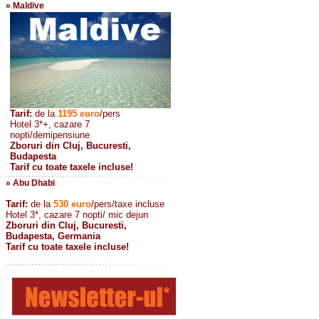
» Maldive
Tarif:
de la
1195
euro
/pers
Hotel 3*+, cazare 7
nopti/demipensiune
Zboruri din Cluj, Bucuresti,
Budapesta
Tarif cu toate taxele incluse!
» Abu Dhabi
Tarif:
de la
530
euro
/pers/taxe incluse
Hotel 3*, cazare 7 nopti/ mic dejun
Zboruri din Cluj, Bucuresti,
Budapesta, Germania
Tarif cu toate taxele incluse!