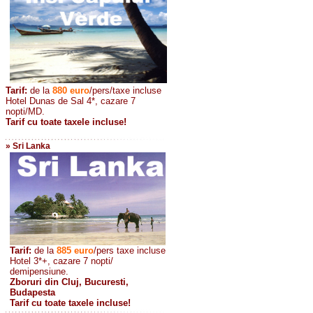
Tarif:
de la
880
euro
/pers/taxe incluse
Hotel Dunas de Sal 4*, cazare 7
nopti/MD.
Tarif cu toate taxele incluse!
» Sri Lanka
Tarif:
de la
885
euro
/pers taxe incluse
Hotel 3*+, cazare 7 nopti/
demipensiune.
Zboruri din Cluj, Bucuresti,
Budapesta
Tarif cu toate taxele incluse!