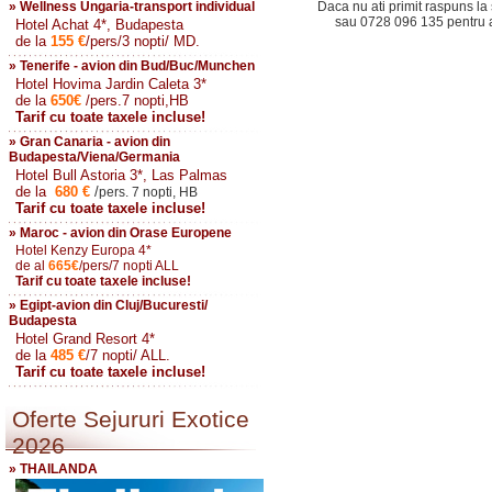
» Wellness Ungaria-transport individual
Daca nu ati primit raspuns la 
sau 0728 096 135 pentru a 
Hotel Achat 4*, Budapesta
de la
155
€
/pers/3 nopti/ MD.
» Tenerife - avion din Bud/Buc/Munchen
Hotel Hovima Jardin Caleta 3*
de la
650
€
/pers.7 nopti,HB
Tarif cu toate taxele incluse!
» Gran Canaria - avion din
Budapesta/Viena/Germania
Hotel Bull Astoria 3*, Las Palmas
de la
680
€
/
pers. 7 nopti, HB
Tarif cu toate taxele incluse!
» Maroc - avion din Orase Europene
Hotel Kenzy Europa 4*
de al
665
€
/pers/7 nopti ALL
Tarif cu toate taxele incluse!
» Egipt-avion din Cluj/Bucuresti/
Budapesta
Hotel Grand Resort 4*
de la
485
€
/7 nopti/ ALL.
Tarif cu toate taxele incluse!
Oferte Sejururi Exotice
2026
» THAILANDA