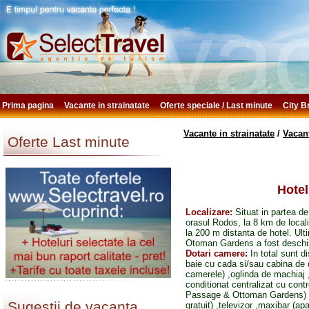
Prima pagina
Vacante in strainatate
Oferte speciale / Last minute
City 
Vacante in strainatate
/
Vacan
Oferte Last minute
Hotel
Localizare:
Situat in partea d
orasul Rodos, la 8 km de locali
la 200 m distanta de hotel. Ult
Otoman Gardens a fost deschis
Dotari camere:
In total sunt 
baie cu cada si/sau cabina de 
camerele) ,oglinda de machiaj ,
conditionat centralizat cu cont
Passage & Ottoman Gardens) ,tel
Sugestii de vacanta
gratuit) ,televizor ,maxibar (ap