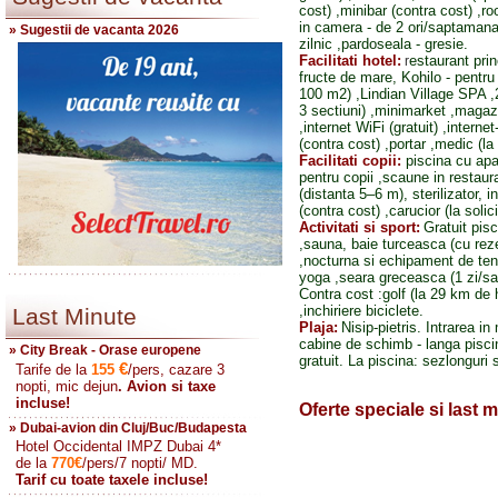
cost) ,minibar (contra cost) ,r
in camera - de 2 ori/saptamana 
» Sugestii de vacanta 2026
zilnic ,pardoseala - gresie.
Facilitati hotel:
estaurant prin
r
fructe de mare, Kohilo - pentru 
100 m2) ,Lindian Village SPA ,2
3 sectiuni) ,minimarket ,magaz
,internet WiFi (gratuit) ,interne
(contra cost) ,portar ,medic (la
Facilitati copii:
piscina cu apa
pentru copii ,scaune in restaura
(distanta 5–6 m), sterilizator, in
(contra cost) ,carucior (la solici
Activitati si sport:
Gratuit pis
,sauna, baie turceasca (cu reze
,nocturna si echipament de teni
yoga ,seara greceasca (1 zi/s
Contra cost :golf (la 29 km de 
,inchiriere biciclete.
Last Minute
Plaja:
Nisip-pietris. Intrarea i
cabine de schimb - langa piscin
» City Break - Orase europene
gratuit. La piscina: sezlonguri s
€
Tarife de la
155
/pers, cazare 3
nopti, mic dejun
. Avion si taxe
incluse!
Oferte speciale si last 
» Dubai-avion din Cluj/Buc/Budapesta
Hotel Occidental IMPZ Dubai 4*
de la
770
€
/pers/7 nopti/ MD.
Tarif cu toate taxele incluse!