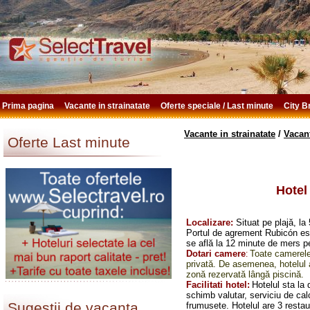
Prima pagina
Vacante in strainatate
Oferte speciale / Last minute
City 
Vacante in strainatate
/
Vacan
Oferte Last minute
Hotel
Localizare:
Situat pe plajă, l
Portul de agrement Rubicón est
se află la 12 minute de mers p
Dotari camere
Toate camerele 
:
privată. De asemenea, hotelul a
zonă rezervată lângă piscină.
Facilitati hotel:
Hotelul sta la 
schimb valutar, serviciu de calc
Sugestii de vacanta
frumusete. Hotelul are 3 restau