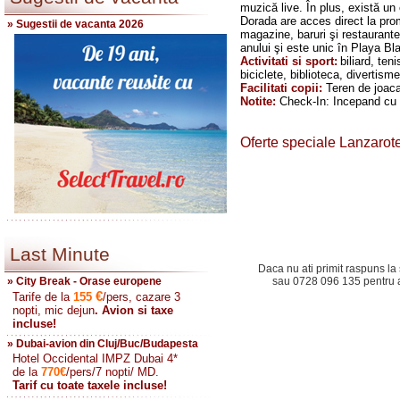
muzică live. În plus, există un
Dorada are acces direct la pr
» Sugestii de vacanta 2026
magazine, baruri şi restaurante
anului şi este unic în Playa Bl
Activitati si sport:
biliard, ten
biciclete, biblioteca, divertism
Facilitati copii:
Teren de joaca
Notite:
Check-In: Incepand cu 
Oferte speciale Lanzarot
Last Minute
Daca nu ati primit raspuns la 
» City Break - Orase europene
sau 0728 096 135 pentru a 
€
Tarife de la
155
/pers, cazare 3
nopti, mic dejun
. Avion si taxe
incluse!
» Dubai-avion din Cluj/Buc/Budapesta
Hotel Occidental IMPZ Dubai 4*
de la
770
€
/pers/7 nopti/ MD.
Tarif cu toate taxele incluse!