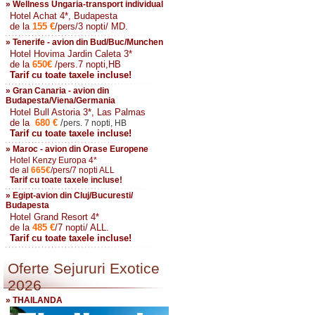
» Wellness Ungaria-transport individual
Hotel Achat 4*, Budapesta
de la
155
€
/pers/3 nopti/ MD.
» Tenerife - avion din Bud/Buc/Munchen
Hotel Hovima Jardin Caleta 3*
de la
650
€
/pers.7 nopti,HB
Tarif cu toate taxele incluse!
» Gran Canaria - avion din
Budapesta/Viena/Germania
Hotel Bull Astoria 3*, Las Palmas
de la
680
€
/
pers. 7 nopti, HB
Tarif cu toate taxele incluse!
» Maroc - avion din Orase Europene
Hotel Kenzy Europa 4*
de al
665
€
/pers/7 nopti ALL
Tarif cu toate taxele incluse!
» Egipt-avion din Cluj/Bucuresti/
Budapesta
Hotel Grand Resort 4*
de la
485
€
/7 nopti/ ALL.
Tarif cu toate taxele incluse!
Oferte Sejururi Exotice
2026
» THAILANDA