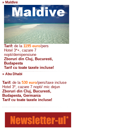
» Maldive
Tarif:
de la
1195
euro
/pers
Hotel 3*+, cazare 7
nopti/demipensiune
Zboruri din Cluj, Bucuresti,
Budapesta
Tarif cu toate taxele incluse!
» Abu Dhabi
Tarif:
de la
530
euro
/pers/taxe incluse
Hotel 3*, cazare 7 nopti/ mic dejun
Zboruri din Cluj, Bucuresti,
Budapesta, Germania
Tarif cu toate taxele incluse!