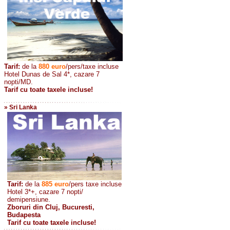
Tarif:
de la
880
euro
/pers/taxe incluse
Hotel Dunas de Sal 4*, cazare 7
nopti/MD.
Tarif cu toate taxele incluse!
» Sri Lanka
Tarif:
de la
885
euro
/pers taxe incluse
Hotel 3*+, cazare 7 nopti/
demipensiune.
Zboruri din Cluj, Bucuresti,
Budapesta
Tarif cu toate taxele incluse!