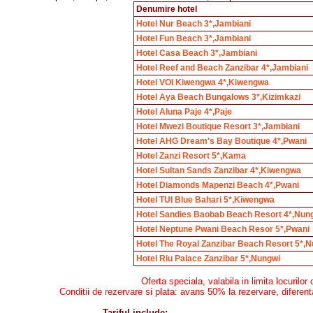
Denumire hotel
Hotel Nur Beach 3*,Jambiani
Hotel Fun Beach 3*,Jambiani
Hotel Casa Beach 3*,Jambiani
Hotel Reef and Beach Zanzibar 4*,Jambiani
Hotel VOI Kiwengwa 4*,Kiwengwa
Hotel Aya Beach Bungalows 3*,Kizimkazi
Hotel Aluna Paje 4*,Paje
Hotel Mwezi Boutique Resort 3*,Jambiani
Hotel AHG Dream's Bay Boutique 4*,Pwani
Hotel Zanzi Resort 5*,Kama
Hotel Sultan Sands Zanzibar 4*,Kiwengwa
Hotel Diamonds Mapenzi Beach 4*,Pwani
Hotel TUI Blue Bahari 5*,Kiwengwa
Hotel Sandies Baobab Beach Resort 4*,Nun
Hotel Neptune Pwani Beach Resor 5*,Pwani
Hotel The Royal Zanzibar Beach Resort 5*,
Hotel Riu Palace Zanzibar 5*,Nungwi
Oferta speciala, valabila in limita locurilor 
Conditii de rezervare si plata: avans 50% la rezervare, diferenta
Tariful include
: