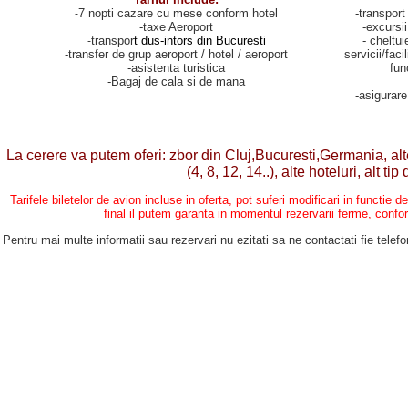
7 nopti cazare cu mese conform hotel
-transport
-
-taxe Aeroport
-excursii
transpor
t dus-intors din Bucuresti
- cheltui
-
-transfer de grup aeroport / hotel / aeroport
servicii/faci
-asistenta turistica
fun
-Bagaj de cala si de mana
-asigurare
La cerere va putem oferi: zbor din Cluj,Bucuresti,Germania, alt
(4, 8, 12, 14..), alte hoteluri, alt ti
Tarifele biletelor de avion incluse in oferta, pot suferi modificari in functie 
final il putem garanta in momentul rezervarii ferme, confor
Pentru mai multe informatii sau rezervari nu ezitati sa ne contactati fie telefo