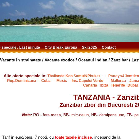
e speciale / Last minute
City Break Europa
Ski 2025
Contact
Vacante in strainatate
/
Vacante exotice
/
Oceanul Indian
/
Zanzibar
/
Las
Alte oferte speciale in:
-
Thailanda Koh Samui&Phuket
Pattaya&Jomtien
Rep.Dominicana
Cuba
Mexic
Ins. Capului Verde
Mallorca
Jama
Canaria
Ibiza
Tenerife
Dubai
TANZANIA - Zanzi
Zanzibar zbor din Bucuresti 
Nota:
RO - fara masa, BB- mic-dejun, HB- demipensiune, FB- pen
Tarif in euro/pers, 7 nopti, cu
toate taxele incluse
, incepand de la: