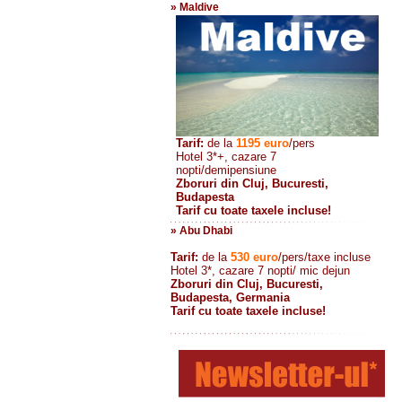
» Maldive
Tarif:
de la
1195
euro
/pers
Hotel 3*+, cazare 7
nopti/demipensiune
Zboruri din Cluj, Bucuresti,
Budapesta
Tarif cu toate taxele incluse!
» Abu Dhabi
Tarif:
de la
530
euro
/pers/taxe incluse
Hotel 3*, cazare 7 nopti/ mic dejun
Zboruri din Cluj, Bucuresti,
Budapesta, Germania
Tarif cu toate taxele incluse!