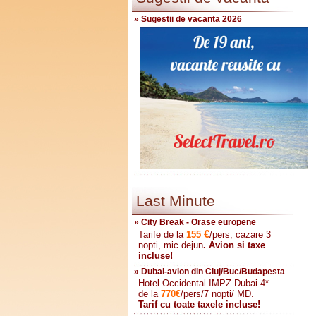
» Sugestii de vacanta 2026
Last Minute
» City Break - Orase europene
€
Tarife de la
155
/pers, cazare 3
nopti, mic dejun
. Avion si taxe
incluse!
» Dubai-avion din Cluj/Buc/Budapesta
Hotel Occidental IMPZ Dubai 4*
de la
770
€
/pers/7 nopti/ MD.
Tarif cu toate taxele incluse!