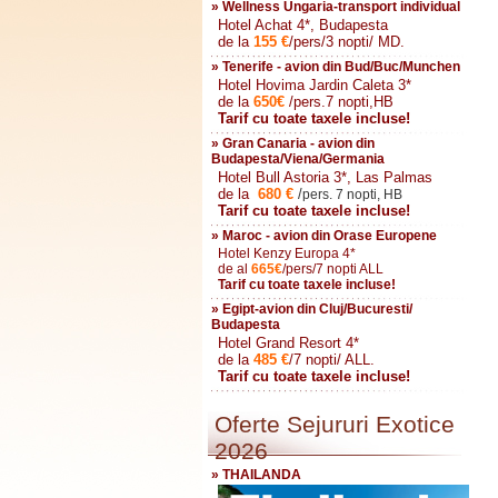
» Wellness Ungaria-transport individual
Hotel Achat 4*, Budapesta
de la
155
€
/pers/3 nopti/ MD.
» Tenerife - avion din Bud/Buc/Munchen
Hotel Hovima Jardin Caleta 3*
de la
650
€
/pers.7 nopti,HB
Tarif cu toate taxele incluse!
» Gran Canaria - avion din
Budapesta/Viena/Germania
Hotel Bull Astoria 3*, Las Palmas
de la
680
€
/
pers. 7 nopti, HB
Tarif cu toate taxele incluse!
» Maroc - avion din Orase Europene
Hotel Kenzy Europa 4*
de al
665
€
/pers/7 nopti ALL
Tarif cu toate taxele incluse!
» Egipt-avion din Cluj/Bucuresti/
Budapesta
Hotel Grand Resort 4*
de la
485
€
/7 nopti/ ALL.
Tarif cu toate taxele incluse!
Oferte Sejururi Exotice
2026
» THAILANDA