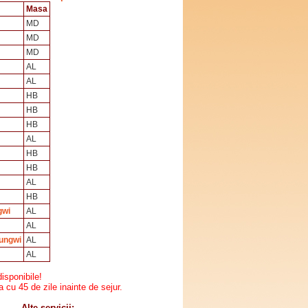
Masa
MD
MD
MD
AL
AL
HB
HB
HB
AL
HB
HB
AL
HB
gwi
AL
AL
Nungwi
AL
AL
disponibile!
 cu 45 de zile inainte de sejur.
Alte servicii: