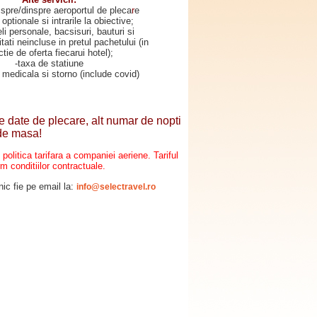
 spre/dinspre aeroportul de pleca
r
e
 optionale si intrarile la obiective;
eli personale, bacsisuri, bauturi si
litati neincluse in pretul pachetului (in
ctie de oferta fiecarui hotel);
-taxa de statiune
 medicala si storno (include covid)
e date de plecare, alt numar de nopti
p de masa!
de politica tarifara a companiei aeriene.
Tariful
m conditiilor contractuale.
nic fie pe email la:
info@selectravel.ro