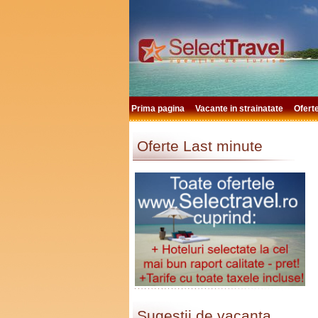
Prima pagina
Vacante in strainatate
Ofert
Oferte Last minute
Sugestii de vacanta