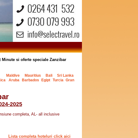
t Minute si oferte speciale Zanzibar
Maldive
Mauritius
Bali
Sri Lanka
ica
Aruba
Barbados
Egipt
Turcia
Gran
bar
2024-2025
siune completa, AL- all inclusive
Lista completa hoteluri click aici