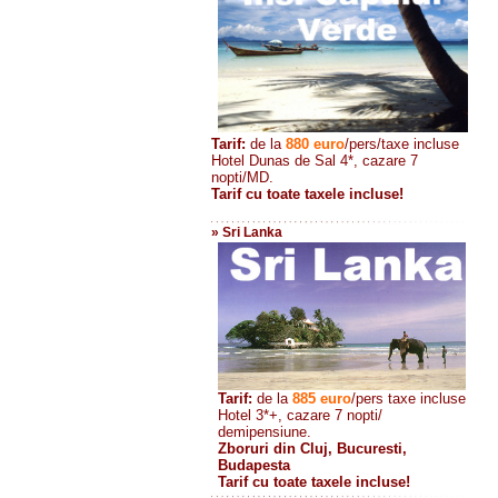
Tarif:
de la
880
euro
/pers/taxe incluse
Hotel Dunas de Sal 4*, cazare 7
nopti/MD.
Tarif cu toate taxele incluse!
» Sri Lanka
Tarif:
de la
885
euro
/pers taxe incluse
Hotel 3*+, cazare 7 nopti/
demipensiune.
Zboruri din Cluj, Bucuresti,
Budapesta
Tarif cu toate taxele incluse!