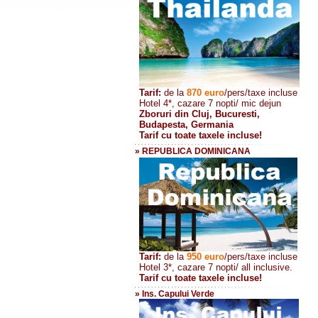
Tarif:
de la
870
euro
/pers/taxe incluse
Hotel 4*, cazare 7 nopti/ mic dejun
Zboruri din Cluj, Bucuresti,
Budapesta, Germania
Tarif cu toate taxele incluse!
» REPUBLICA DOMINICANA
Tarif:
de la
950 euro
/pers
/taxe incluse
Hotel 3*, cazare 7 nopti/ all inclusive.
Tarif cu toate taxele incluse!
» Ins. Capului Verde