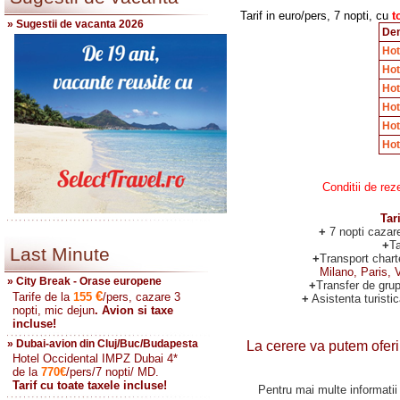
Tarif in euro/pers, 7 nopti, cu
t
» Sugestii de vacanta 2026
Den
Hot
Hot
Hot
Hot
Hot
Hot
Conditii de rezervare si pl
Tar
+
7 nopti cazar
+
T
Last Minute
+
Transport chart
Milano, Paris, 
» City Break - Orase europene
+
Transfer de grup
€
Tarife de la
155
/pers, cazare 3
+
Asistenta turisti
nopti, mic dejun
. Avion si taxe
incluse!
» Dubai-avion din Cluj/Buc/Budapesta
La cerere va putem oferi: 
Hotel Occidental IMPZ Dubai 4*
de la
770
€
/pers/7 nopti/ MD.
Tarif cu toate taxele incluse!
Pentru mai multe informatii 