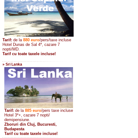
Tarif:
de la
880
euro
/pers/taxe incluse
Hotel Dunas de Sal 4*, cazare 7
nopti/MD.
Tarif cu toate taxele incluse!
» Sri Lanka
Tarif:
de la
885
euro
/pers taxe incluse
Hotel 3*+, cazare 7 nopti/
demipensiune.
Zboruri din Cluj, Bucuresti,
Budapesta
Tarif cu toate taxele incluse!