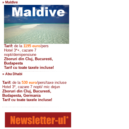
» Maldive
Tarif:
de la
1195
euro
/pers
Hotel 3*+, cazare 7
nopti/demipensiune
Zboruri din Cluj, Bucuresti,
Budapesta
Tarif cu toate taxele incluse!
» Abu Dhabi
Tarif:
de la
530
euro
/pers/taxe incluse
Hotel 3*, cazare 7 nopti/ mic dejun
Zboruri din Cluj, Bucuresti,
Budapesta, Germania
Tarif cu toate taxele incluse!