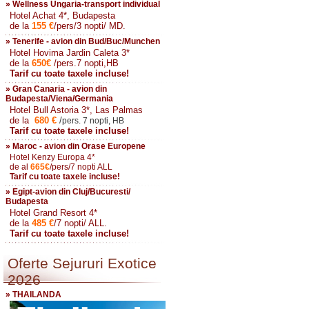
» Wellness Ungaria-transport individual
Hotel Achat 4*, Budapesta
de la
155
€
/pers/3 nopti/ MD.
» Tenerife - avion din Bud/Buc/Munchen
Hotel Hovima Jardin Caleta 3*
de la
650
€
/pers.7 nopti,HB
Tarif cu toate taxele incluse!
» Gran Canaria - avion din
Budapesta/Viena/Germania
Hotel Bull Astoria 3*, Las Palmas
de la
680
€
/
pers. 7 nopti, HB
Tarif cu toate taxele incluse!
» Maroc - avion din Orase Europene
Hotel Kenzy Europa 4*
de al
665
€
/pers/7 nopti ALL
Tarif cu toate taxele incluse!
» Egipt-avion din Cluj/Bucuresti/
Budapesta
Hotel Grand Resort 4*
de la
485
€
/7 nopti/ ALL.
Tarif cu toate taxele incluse!
Oferte Sejururi Exotice
2026
» THAILANDA