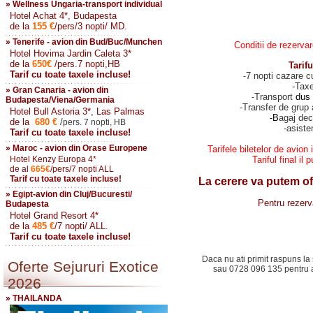
» Wellness Ungaria-transport individual
Hotel Achat 4*, Budapesta
de la
155
€
/pers/3 nopti/ MD.
» Tenerife - avion din Bud/Buc/Munchen
Conditii de rezerva
Hotel Hovima Jardin Caleta 3*
de la
650
€
/pers.7 nopti,HB
Tarif
Tarif cu toate taxele incluse!
7 nopti cazare 
-
-Taxe
» Gran Canaria - avion din
Transport
dus 
-
Budapesta/Viena/Germania
-Transfer de grup 
Hotel Bull Astoria 3*, Las Palmas
B
agaj dec
-
de la
680
€
/
pers. 7 nopti, HB
-asiste
Tarif cu toate taxele incluse!
» Maroc - avion din Orase Europene
Tarifele biletelor de avion 
Hotel Kenzy Europa 4*
Tariful final i
de al
665
€
/pers/7 nopti ALL
Tarif cu toate taxele incluse!
La cerere va putem ofer
» Egipt-avion din Cluj/Bucuresti/
Pentru rezerv
Budapesta
Hotel Grand Resort 4*
de la
485
€
/7 nopti/ ALL.
Tarif cu toate taxele incluse!
Daca nu ati primit raspuns la 
Oferte Sejururi Exotice
sau 0728 096 135 pentru a 
2026
» THAILANDA