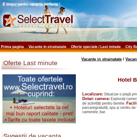
Prima pagina
Vacante in strainatate
Oferte speciale / Last minute
City 
Vacante in strainatate
/
Vacan
Oferte Last minute
Hotel 
Localizare:
Situat pe o plajă pr
Dotari camera:
Explorați camere
Facili
de activități pentru familie.
parcaregratuită, spa și centru de
camerele, bar.
Sugestii de vacanta