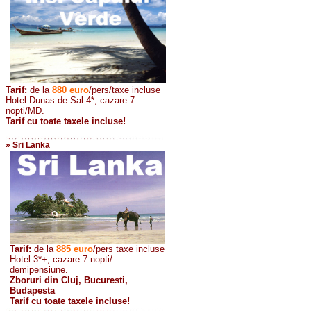
Tarif:
de la
880
euro
/pers/taxe incluse
Hotel Dunas de Sal 4*, cazare 7
nopti/MD.
Tarif cu toate taxele incluse!
» Sri Lanka
Tarif:
de la
885
euro
/pers taxe incluse
Hotel 3*+, cazare 7 nopti/
demipensiune.
Zboruri din Cluj, Bucuresti,
Budapesta
Tarif cu toate taxele incluse!