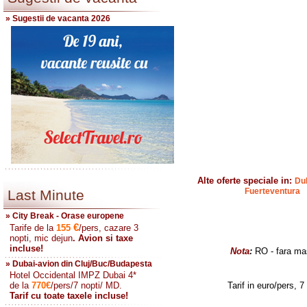
» Sugestii de vacanta 2026
Alte oferte speciale in:
Dub
Fuerteventura
Last Minute
» City Break - Orase europene
€
Tarife de la
155
/pers, cazare 3
nopti, mic dejun
. Avion si taxe
incluse!
Nota
:
RO - fara mas
» Dubai-avion din Cluj/Buc/Budapesta
Hotel Occidental IMPZ Dubai 4*
de la
770
€
/pers/7 nopti/ MD.
Tarif in euro/pers, 7
Tarif cu toate taxele incluse!