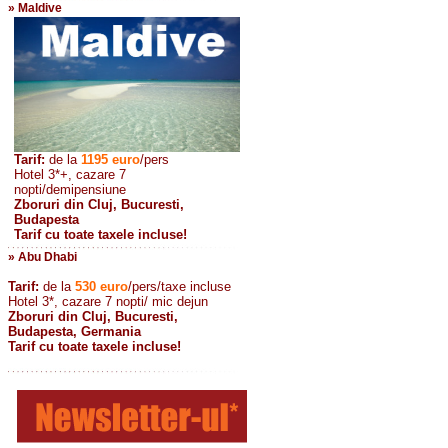
» Maldive
Tarif:
de la
1195
euro
/pers
Hotel 3*+, cazare 7
nopti/demipensiune
Zboruri din Cluj, Bucuresti,
Budapesta
Tarif cu toate taxele incluse!
» Abu Dhabi
Tarif:
de la
530
euro
/pers/taxe incluse
Hotel 3*, cazare 7 nopti/ mic dejun
Zboruri din Cluj, Bucuresti,
Budapesta, Germania
Tarif cu toate taxele incluse!