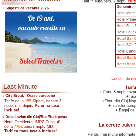
Tarif in euro/pers, 7 nopti,
cu t
Denumire h
» Sugestii de vacanta 2026
Hotel Merc
Hotel Prime
Hotel Four 
Hotel Four 
Hotel Bali
Hotel SOL 
Hotel Cand
Hotel Bali 
Hotel Melia
Conditii de rezerva
Last Minute
Tarif
+
7 sau 8 nopti caza
» City Break - Orase europene
+
Tax
€
Tarife de la
155
/pers, cazare 3
+
Zbor din Cluj Nap
nopti, mic dejun
. Avion si taxe
+
Transfer aeropo
incluse!
+
Bagaj de 
» Dubai-avion din Cluj/Buc/Budapesta
Hotel Occidental IMPZ Dubai 4*
La cerere
putem o
de la
770
€
/pers/7 nopti/ MD.
Tarif cu toate taxele incluse!
Pentru mai multe informatii 