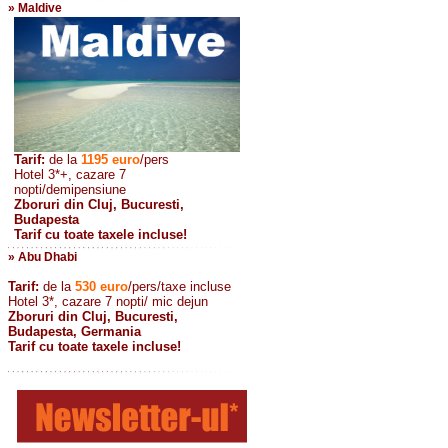
» Maldive
Tarif:
de la
1195
euro
/pers
Hotel 3*+, cazare 7
nopti/demipensiune
Zboruri din Cluj, Bucuresti,
Budapesta
Tarif cu toate taxele incluse!
» Abu Dhabi
Tarif:
de la
530
euro
/pers/taxe incluse
Hotel 3*, cazare 7 nopti/ mic dejun
Zboruri din Cluj, Bucuresti,
Budapesta, Germania
Tarif cu toate taxele incluse!