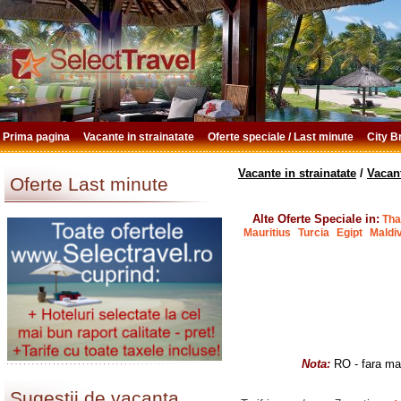
Prima pagina
Vacante in strainatate
Oferte speciale / Last minute
City 
Vacante in strainatate
/
Vacan
Oferte Last minute
Alte Oferte Speciale in:
Tha
Mauritius
Turcia
Egipt
Maldi
Nota:
RO - fara mas
Sugestii de vacanta