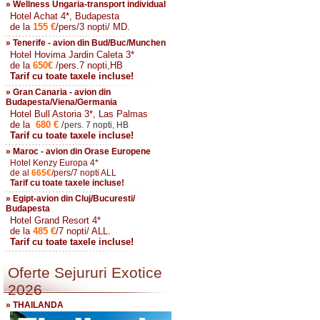
» Wellness Ungaria-transport individual
Hotel Achat 4*, Budapesta
de la
155
€
/pers/3 nopti/ MD.
» Tenerife - avion din Bud/Buc/Munchen
Hotel Hovima Jardin Caleta 3*
de la
650
€
/pers.7 nopti,HB
Tarif cu toate taxele incluse!
» Gran Canaria - avion din
Budapesta/Viena/Germania
Hotel Bull Astoria 3*, Las Palmas
de la
680
€
/
pers. 7 nopti, HB
Tarif cu toate taxele incluse!
» Maroc - avion din Orase Europene
Hotel Kenzy Europa 4*
de al
665
€
/pers/7 nopti ALL
Tarif cu toate taxele incluse!
» Egipt-avion din Cluj/Bucuresti/
Budapesta
Hotel Grand Resort 4*
de la
485
€
/7 nopti/ ALL.
Tarif cu toate taxele incluse!
Oferte Sejururi Exotice
2026
» THAILANDA