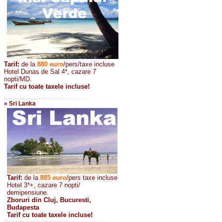
Tarif:
de la
880
euro
/pers/taxe incluse
Hotel Dunas de Sal 4*, cazare 7
nopti/MD.
Tarif cu toate taxele incluse!
» Sri Lanka
Tarif:
de la
885
euro
/pers taxe incluse
Hotel 3*+, cazare 7 nopti/
demipensiune.
Zboruri din Cluj, Bucuresti,
Budapesta
Tarif cu toate taxele incluse!