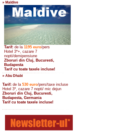
» Maldive
Tarif:
de la
1195
euro
/pers
Hotel 3*+, cazare 7
nopti/demipensiune
Zboruri din Cluj, Bucuresti,
Budapesta
Tarif cu toate taxele incluse!
» Abu Dhabi
Tarif:
de la
530
euro
/pers/taxe incluse
Hotel 3*, cazare 7 nopti/ mic dejun
Zboruri din Cluj, Bucuresti,
Budapesta, Germania
Tarif cu toate taxele incluse!