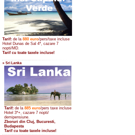
Tarif:
de la
880
euro
/pers/taxe incluse
Hotel Dunas de Sal 4*, cazare 7
nopti/MD.
Tarif cu toate taxele incluse!
» Sri Lanka
Tarif:
de la
885
euro
/pers taxe incluse
Hotel 3*+, cazare 7 nopti/
demipensiune.
Zboruri din Cluj, Bucuresti,
Budapesta
Tarif cu toate taxele incluse!