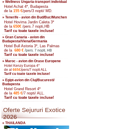
» Wellness Ungaria-transport individual
Hotel Achat 4*, Budapesta
de la
155
€
/pers/3 nopti/ MD.
» Tenerife - avion din Bud/Buc/Munchen
Hotel Hovima Jardin Caleta 3*
de la
650
€
/pers.7 nopti,HB
Tarif cu toate taxele incluse!
» Gran Canaria - avion din
Budapesta/Viena/Germania
Hotel Bull Astoria 3*, Las Palmas
de la
680
€
/
pers. 7 nopti, HB
Tarif cu toate taxele incluse!
» Maroc - avion din Orase Europene
Hotel Kenzy Europa 4*
de al
665
€
/pers/7 nopti ALL
Tarif cu toate taxele incluse!
» Egipt-avion din Cluj/Bucuresti/
Budapesta
Hotel Grand Resort 4*
de la
485
€
/7 nopti/ ALL.
Tarif cu toate taxele incluse!
Oferte Sejururi Exotice
2026
» THAILANDA