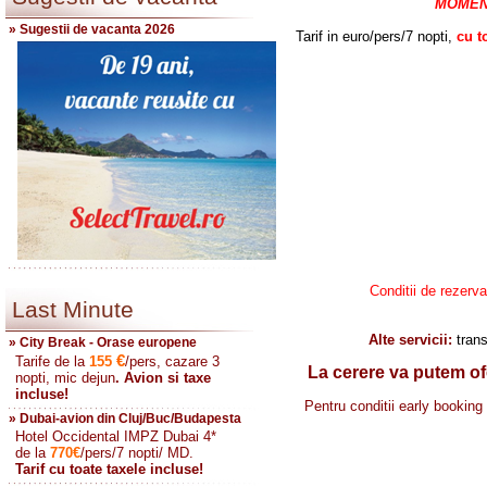
MOMENT
» Sugestii de vacanta 2026
Tarif in euro/pers/7 nopti,
cu to
Conditii de rezerva
Last Minute
Alte servicii:
trans
» City Break - Orase europene
€
Tarife de la
155
/pers, cazare 3
La cerere va putem ofe
nopti, mic dejun
. Avion si taxe
incluse!
Pentru conditii early booking 
» Dubai-avion din Cluj/Buc/Budapesta
Hotel Occidental IMPZ Dubai 4*
de la
770
€
/pers/7 nopti/ MD.
Tarif cu toate taxele incluse!