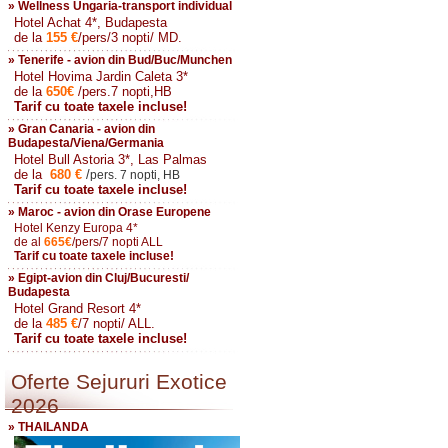
» Wellness Ungaria-transport individual
Hotel Achat 4*, Budapesta
de la
155
€
/pers/3 nopti/ MD.
» Tenerife - avion din Bud/Buc/Munchen
Hotel Hovima Jardin Caleta 3*
de la
650
€
/pers.7 nopti,HB
Tarif cu toate taxele incluse!
» Gran Canaria - avion din
Budapesta/Viena/Germania
Hotel Bull Astoria 3*, Las Palmas
de la
680
€
/
pers. 7 nopti, HB
Tarif cu toate taxele incluse!
» Maroc - avion din Orase Europene
Hotel Kenzy Europa 4*
de al
665
€
/pers/7 nopti ALL
Tarif cu toate taxele incluse!
» Egipt-avion din Cluj/Bucuresti/
Budapesta
Hotel Grand Resort 4*
de la
485
€
/7 nopti/ ALL.
Tarif cu toate taxele incluse!
Oferte Sejururi Exotice
2026
» THAILANDA