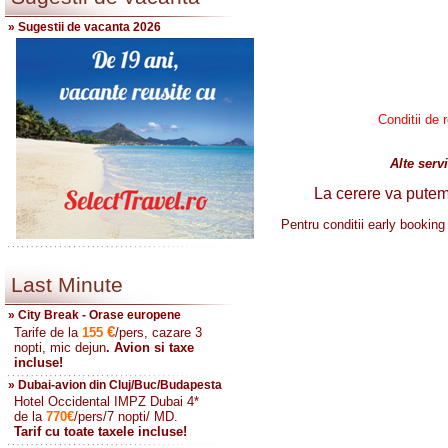
» Sugestii de vacanta 2026
Conditii de 
Alte servi
La cerere va putem o
Pentru conditii early booking 
Last Minute
» City Break - Orase europene
€
Tarife de la
155
/pers, cazare 3
nopti, mic dejun
. Avion si taxe
incluse!
» Dubai-avion din Cluj/Buc/Budapesta
Hotel Occidental IMPZ Dubai 4*
de la
770
€
/pers/7 nopti/ MD.
Tarif cu toate taxele incluse!