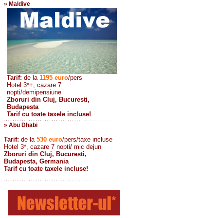
» Maldive
Tarif:
de la
1195
euro
/pers
Hotel 3*+, cazare 7
nopti/demipensiune
Zboruri din Cluj, Bucuresti,
Budapesta
Tarif cu toate taxele incluse!
» Abu Dhabi
Tarif:
de la
530
euro
/pers/taxe incluse
Hotel 3*, cazare 7 nopti/ mic dejun
Zboruri din Cluj, Bucuresti,
Budapesta, Germania
Tarif cu toate taxele incluse!