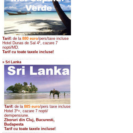
Tarif:
de la
880
euro
/pers/taxe incluse
Hotel Dunas de Sal 4*, cazare 7
nopti/MD.
Tarif cu toate taxele incluse!
» Sri Lanka
Tarif:
de la
885
euro
/pers taxe incluse
Hotel 3*+, cazare 7 nopti/
demipensiune.
Zboruri din Cluj, Bucuresti,
Budapesta
Tarif cu toate taxele incluse!