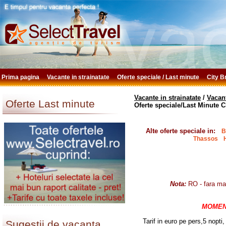
Prima pagina
Vacante in strainatate
Oferte speciale / Last minute
City 
Vacante in strainatate
/
Vacant
Oferte Last minute
Oferte speciale/Last Minute C
Alte oferte speciale in:
B
Thassos
H
Nota:
RO - fara mas
MOMENT
Tarif in euro pe pers,5 nopti,
Sugestii de vacanta