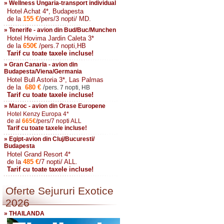
» Wellness Ungaria-transport individual
Hotel Achat 4*, Budapesta
de la
155
€
/pers/3 nopti/ MD.
» Tenerife - avion din Bud/Buc/Munchen
Hotel Hovima Jardin Caleta 3*
de la
650
€
/pers.7 nopti,HB
Tarif cu toate taxele incluse!
» Gran Canaria - avion din
Budapesta/Viena/Germania
Hotel Bull Astoria 3*, Las Palmas
de la
680
€
/
pers. 7 nopti, HB
Tarif cu toate taxele incluse!
» Maroc - avion din Orase Europene
Hotel Kenzy Europa 4*
de al
665
€
/pers/7 nopti ALL
Tarif cu toate taxele incluse!
» Egipt-avion din Cluj/Bucuresti/
Budapesta
Hotel Grand Resort 4*
de la
485
€
/7 nopti/ ALL.
Tarif cu toate taxele incluse!
Oferte Sejururi Exotice
2026
» THAILANDA