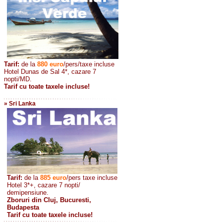
Tarif:
de la
880
euro
/pers/taxe incluse
Hotel Dunas de Sal 4*, cazare 7
nopti/MD.
Tarif cu toate taxele incluse!
» Sri Lanka
Tarif:
de la
885
euro
/pers taxe incluse
Hotel 3*+, cazare 7 nopti/
demipensiune.
Zboruri din Cluj, Bucuresti,
Budapesta
Tarif cu toate taxele incluse!