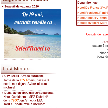
Denumire hotel
» Sugestii de vacanta 2026
Hotel De France 3*+, R
Hotel President Rimini
Hotel Ascot 4*, Rimini
Hotel Belvedere Mare 
Conditii de reze
Tari
-
cazare 7 no
-zbor c
-bagaj d
Last Minute
» City Break - Orase europene
€
Tarife de la
155
/pers, cazare 3
nopti, mic dejun
. Avion si taxe
incluse!
» Dubai-avion din Cluj/Buc/Budapesta
Hotel Occidental IMPZ Dubai 4*
de la
770
€
/pers/7 nopti/ MD.
Tarif cu toate taxele incluse!