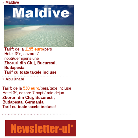
» Maldive
Tarif:
de la
1195
euro
/pers
Hotel 3*+, cazare 7
nopti/demipensiune
Zboruri din Cluj, Bucuresti,
Budapesta
Tarif cu toate taxele incluse!
» Abu Dhabi
Tarif:
de la
530
euro
/pers/taxe incluse
Hotel 3*, cazare 7 nopti/ mic dejun
Zboruri din Cluj, Bucuresti,
Budapesta, Germania
Tarif cu toate taxele incluse!