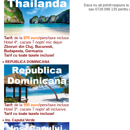
Daca nu ati primit raspuns la 
sau 0728 096 135 pentru a 
Tarif:
de la
870
euro
/pers/taxe incluse
Hotel 4*, cazare 7 nopti/ mic dejun
Zboruri din Cluj, Bucuresti,
Budapesta, Germania
Tarif cu toate taxele incluse!
» REPUBLICA DOMINICANA
Tarif:
de la
950 euro
/pers
/taxe incluse
Hotel 3*, cazare 7 nopti/ all inclusive.
Tarif cu toate taxele incluse!
» Ins. Capului Verde