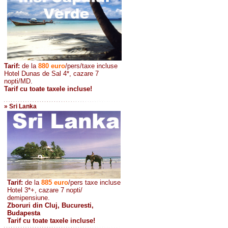
Tarif:
de la
880
euro
/pers/taxe incluse
Hotel Dunas de Sal 4*, cazare 7
nopti/MD.
Tarif cu toate taxele incluse!
» Sri Lanka
Tarif:
de la
885
euro
/pers taxe incluse
Hotel 3*+, cazare 7 nopti/
demipensiune.
Zboruri din Cluj, Bucuresti,
Budapesta
Tarif cu toate taxele incluse!