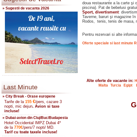
doua restaurante a la carte şi 
piscina). Pat de bebelusi gratui
» Sugestii de vacanta 2026
Sport, divertisment
: divertis
Taverne, baruri şi magazine în
Rodos,
tenis, tenis de masa, 
Pentru rezervari si alte informat
Oferte speciale si last minute R
Alte oferte de vacante in:
H
Malta
Turcia
Egipt
Last Minute
» City Break - Orase europene
€
Tarife de la
155
/pers, cazare 3
G
nopti, mic dejun
. Avion si taxe
incluse!
» Dubai-avion din Cluj/Buc/Budapesta
Hotel Occidental IMPZ Dubai 4*
de la
770
€
/pers/7 nopti/ MD.
Tarif cu toate taxele incluse!