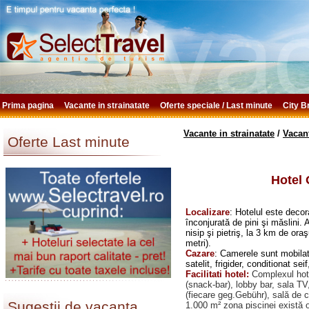
Prima pagina
Vacante in strainatate
Oferte speciale / Last minute
City 
Vacante in strainatate
/
Vacan
Oferte Last minute
Hotel
O
Localizare
: Hotelul este decora
înconjurată de pini şi măslini.
nisip şi pietriş, la 3 km de or
metri).
Cazare
: Camerele sunt mobilat
satelit, frigider, conditionat se
Facilitati hotel:
Complexul hotel
(snack-bar), lobby bar, sala TV
(fiecare geg.Gebühr), sală de c
Sugestii de vacanta
1.000 m² zona piscinei există o 