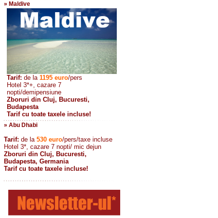
» Maldive
Tarif:
de la
1195
euro
/pers
Hotel 3*+, cazare 7
nopti/demipensiune
Zboruri din Cluj, Bucuresti,
Budapesta
Tarif cu toate taxele incluse!
» Abu Dhabi
Tarif:
de la
530
euro
/pers/taxe incluse
Hotel 3*, cazare 7 nopti/ mic dejun
Zboruri din Cluj, Bucuresti,
Budapesta, Germania
Tarif cu toate taxele incluse!