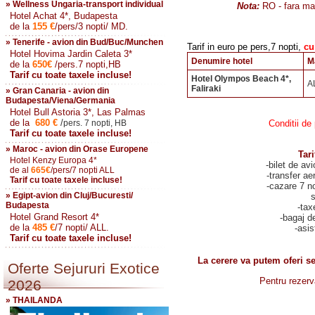
» Wellness Ungaria-transport individual
Nota:
RO - fara ma
Hotel Achat 4*, Budapesta
de la
155
€
/pers/3 nopti/ MD.
» Tenerife - avion din Bud/Buc/Munchen
Tarif in euro pe pers,7 nopti,
cu 
Hotel Hovima Jardin Caleta 3*
Denumire hotel
M
de la
650
€
/pers.7 nopti,HB
Tarif cu toate taxele incluse!
Hotel Olympos Beach 4*,
A
Faliraki
» Gran Canaria - avion din
Budapesta/Viena/Germania
Hotel Bull Astoria 3*, Las Palmas
de la
680
€
/
pers. 7 nopti, HB
Conditii de
Tarif cu toate taxele incluse!
» Maroc - avion din Orase Europene
Tari
Hotel Kenzy Europa 4*
-bilet de av
de al
665
€
/pers/7 nopti ALL
-transfer ae
Tarif cu toate taxele incluse!
-cazare 7 n
» Egipt-avion din Cluj/Bucuresti/
s
Budapesta
-tax
Hotel Grand Resort 4*
-bagaj d
de la
485
€
/7 nopti/ ALL.
-asis
Tarif cu toate taxele incluse!
La cerere va putem oferi se
Oferte Sejururi Exotice
Pentru rezerv
2026
» THAILANDA