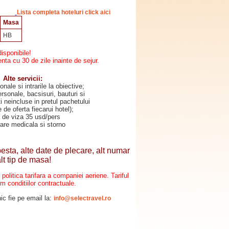
Lista completa hoteluri click aici
Masa
HB
disponibile!
a cu 30 de zile inainte de sejur.
Alte servicii:
onale si intrarile la obiective;
ersonale, bacsisuri, bauturi si
ati neincluse in pretul pachetului
e de oferta fiecarui hotel);
a de viza 35 usd/pers
rare medicala si storno
esta, alte date de plecare, alt numar
alt tip de masa!
de politica tarifara a companiei aeriene.
Tariful
m conditiilor contractuale.
ic fie pe email la:
info@selectravel.ro