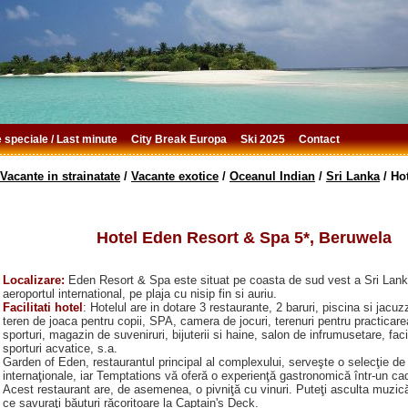
e speciale / Last minute
City Break Europa
Ski 2025
Contact
Vacante in strainatate
/
Vacante exotice
/
Oceanul Indian
/
Sri Lanka
/
Ho
Hotel Eden Resort & Spa 5*, Beruwela
Localizare:
Eden Resort & Spa este situat pe coasta de sud vest a Sri Lank
aeroportul international, pe plaja cu nisip fin si auriu.
Facilitati hotel
: Hotelul are in dotare 3 restaurante, 2 baruri, piscina si jacuzz
teren de joaca pentru copii, SPA, camera de jocuri, terenuri pentru practicarea
sporturi, magazin de suveniruri, bijuterii si haine, salon de infrumusetare, facil
sporturi acvatice, s.a.
Garden of Eden, restaurantul principal al complexului, serveşte o selecţie de
internaţionale, iar Temptations vă oferă o experienţă gastronomică într-un ca
Acest restaurant are, de asemenea, o pivniţă cu vinuri. Puteţi asculta muzică
ce savuraţi băuturi răcoritoare la Captain's Deck.