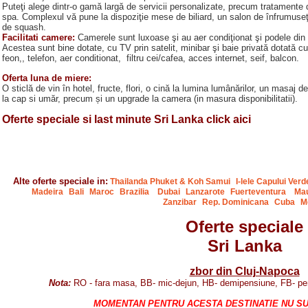
Puteţi alege dintr-o gamă largă de servicii personalizate, precum tratamente
spa. Complexul vă pune la dispoziţie mese de biliard, un salon de înfrumuseţ
de squash.
Facilitati camere:
Camerele sunt luxoase şi au aer condiţionat şi podele din 
Acestea sunt bine dotate, cu TV prin satelit, minibar şi baie privată dotată c
feon,, telefon, aer conditionat, filtru cei/cafea, acces internet, seif, balcon.
Oferta luna de miere:
O sticlă de vin
în hotel
,
fructe
,
flori
,
o
cină la lumina lumânărilor
,
un
masaj d
la cap si u
măr
, precum și
un up
grade la camera (in m
asura disponibilitatii).
Oferte speciale si last minute Sri Lanka click aici
Alte oferte speciale in:
Thailanda Phuket & Koh Samui
I-lele Capului Verd
Madeira
Bali
Maroc
Brazilia
Dubai
Lanzarote
Fuerteventura
Mau
Zanzibar
Rep. Dominicana
Cuba
M
Oferte speciale
Sri Lanka
zbor din Cluj-Napoca
Nota:
RO - fara masa, BB- mic-dejun, HB- demipensiune, FB- pen
MOMENTAN PENTRU ACESTA DESTINATIE NU SUN