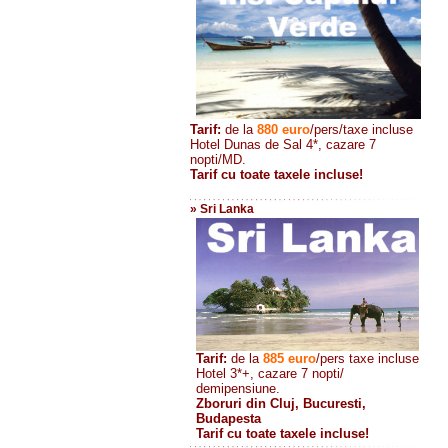
Tarif:
de la
880
euro
/pers/taxe incluse
Hotel Dunas de Sal 4*, cazare 7
nopti/MD.
Tarif cu toate taxele incluse!
» Sri Lanka
Tarif:
de la
885
euro
/pers taxe incluse
Hotel 3*+, cazare 7 nopti/
demipensiune.
Zboruri din Cluj, Bucuresti,
Budapesta
Tarif cu toate taxele incluse!