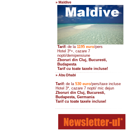
» Maldive
Tarif:
de la
1195
euro
/pers
Hotel 3*+, cazare 7
nopti/demipensiune
Zboruri din Cluj, Bucuresti,
Budapesta
Tarif cu toate taxele incluse!
» Abu Dhabi
Tarif:
de la
530
euro
/pers/taxe incluse
Hotel 3*, cazare 7 nopti/ mic dejun
Zboruri din Cluj, Bucuresti,
Budapesta, Germania
Tarif cu toate taxele incluse!