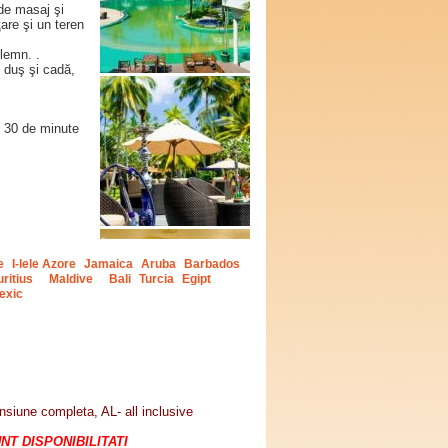
 de masaj şi
are şi un teren
lemn. .
u duş şi cadă,
e
30 de minute
e
I-lele Azore
Jamaica
Aruba
Barbados
ritius
Maldive
Bali
Turcia
Egipt
exic
siune completa, AL- all inclusive
T DISPONIBILITATI