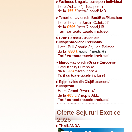
» Wellness Ungaria-transport individual
Hotel Achat 4*, Budapesta
de la
155
€
/pers/3 nopti/ MD.
» Tenerife - avion din Bud/Buc/Munchen
Hotel Hovima Jardin Caleta 3*
de la
650
€
/pers.7 nopti,HB
Tarif cu toate taxele incluse!
» Gran Canaria - avion din
Budapesta/Viena/Germania
Hotel Bull Astoria 3*, Las Palmas
de la
680
€
/
pers. 7 nopti, HB
Tarif cu toate taxele incluse!
» Maroc - avion din Orase Europene
Hotel Kenzy Europa 4*
de al
665
€
/pers/7 nopti ALL
Tarif cu toate taxele incluse!
» Egipt-avion din Cluj/Bucuresti/
Budapesta
Hotel Grand Resort 4*
de la
485
€
/7 nopti/ ALL.
Tarif cu toate taxele incluse!
Oferte Sejururi Exotice
2026
» THAILANDA