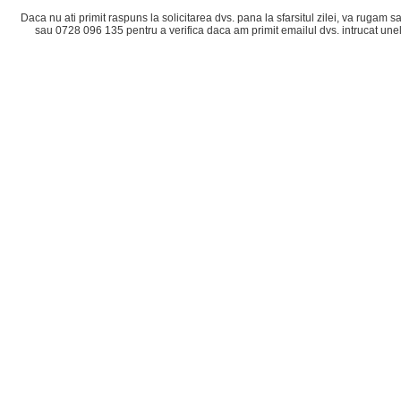
Daca nu ati primit raspuns la solicitarea dvs. pana la sfarsitul zilei, va rugam
sau 0728 096 135 pentru a verifica daca am primit emailul dvs. intrucat une