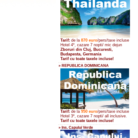
Tarif:
de la
870
euro
/pers/taxe incluse
Hotel 4*, cazare 7 nopti/ mic dejun
Zboruri din Cluj, Bucuresti,
Budapesta, Germania
Tarif cu toate taxele incluse!
» REPUBLICA DOMINICANA
Tarif:
de la
950 euro
/pers
/taxe incluse
Hotel 3*, cazare 7 nopti/ all inclusive.
Tarif cu toate taxele incluse!
» Ins. Capului Verde