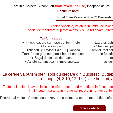
Tarif in euro/pers, 7 nopti, cu
toate taxele incluse
, incepand de la:
Denumire hotel
Hotel Eden Resort & Spa 5*, Beruwela
Oferta speciala, valabila in limita locurilor 
Conditii de rezervare si plata: avans 50% la rezervare, diferent
Tariful include
:
+
7 nopti cazare cu mese conform hotel
-Excursii opti
+
Taxe Aeroport
- Cheltuieli p
+
Transport cu avionul din Cluj-Napoca
servicii/facilit
+
Transfer de grup aeroport / hotel / aeroport
(in functi
+
Bagaj de cala si de mana
-tax
+
Asistenta turistica in limba engleza
-asigu
La cerere va putem oferi: zbor cu plecare din Bucuresti, Budap
de nopti (4, 8,10, 12, 14..), alte hoteluri, 
Tarifele biletelor de avion incluse in oferta, pot suferi modificari in functie 
final il putem garanta in momentul rezervarii ferme, confor
Pentru mai multe informatii sau rezervari nu ezitati sa ne contactati fie telefon
Solicita oferta