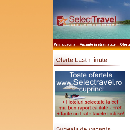
Prima pagina
Vacante in strainatate
Ofert
Oferte Last minute
Sugestii de vacanta