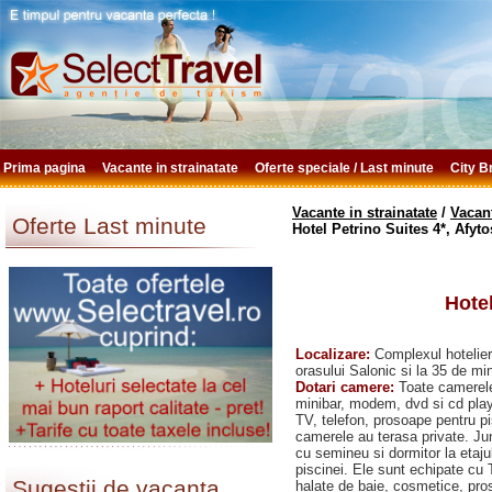
Prima pagina
Vacante in strainatate
Oferte speciale / Last minute
City 
Vacante in strainatate
/
Vacant
Oferte Last minute
Hotel Petrino Suites 4*, Afyto
Hotel
Localizare:
Complexul hotelier
orasului Salonic si la 35 de mi
Dotari camere:
Toate camerele
minibar, modem, dvd si cd play
TV, telefon, prosoape pentru pis
camerele au terasa private. Jun
cu semineu si dormitor la etajul
piscinei. Ele sunt echipate cu TV
Sugestii de vacanta
halate de baie, cosmetice, pro