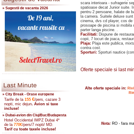
scara interioara - sufragerie s
spatioase decat Junior suite. 
» Sugestii de vacanta 2026
pentru 2 persoane, halate de b
la camera. Suitele deluxe sunt
cinema, dvs cd player, cos de fr
prosoape de piscina si mobila 
parter langa piscine. .
Facilitati:
Dispune de restauran
copii, 7 locuri de joaca, restaur
Plaja:
Plaja este publica, mixt
contra cost.
Sporturi:
Sporturi nautice (con
Oferte speciale si last mi
Last Minute
Alte oferte speciale in:
Riv
Rim
» City Break - Orase europene
€
Tarife de la
155
/pers, cazare 3
nopti, mic dejun
. Avion si taxe
incluse!
» Dubai-avion din Cluj/Buc/Budapesta
Hotel Occidental IMPZ Dubai 4*
Nota:
RO - fara ma
de la
770
€
/pers/7 nopti/ MD.
Tarif cu toate taxele incluse!