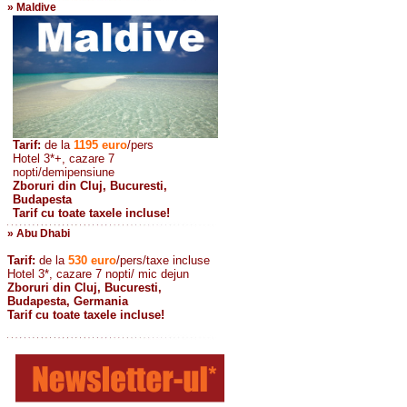
» Maldive
Tarif:
de la
1195
euro
/pers
Hotel 3*+, cazare 7
nopti/demipensiune
Zboruri din Cluj, Bucuresti,
Budapesta
Tarif cu toate taxele incluse!
» Abu Dhabi
Tarif:
de la
530
euro
/pers/taxe incluse
Hotel 3*, cazare 7 nopti/ mic dejun
Zboruri din Cluj, Bucuresti,
Budapesta, Germania
Tarif cu toate taxele incluse!