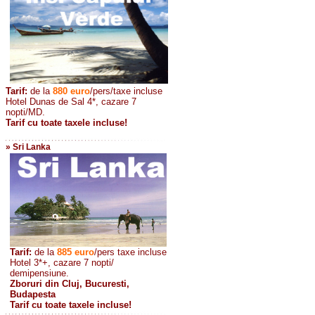
Tarif:
de la
880
euro
/pers/taxe incluse
Hotel Dunas de Sal 4*, cazare 7
nopti/MD.
Tarif cu toate taxele incluse!
» Sri Lanka
Tarif:
de la
885
euro
/pers taxe incluse
Hotel 3*+, cazare 7 nopti/
demipensiune.
Zboruri din Cluj, Bucuresti,
Budapesta
Tarif cu toate taxele incluse!