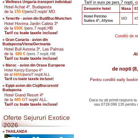
» Wellness Ungaria-transport individual
Tarif in euro pe pers,7 nopti,
cu
Hotel Achat 4*, Budapesta
Denumire hotel
Masa
0
de la
155
€
/pers/3 nopti/ MD.
Hotel Petrino
» Tenerife - avion din Bud/Buc/Munchen
MD
4
Suites 4*, Afytos
Hotel Hovima Jardin Caleta 3*
de la
650
€
/pers.7 nopti,HB
Tarif cu toate taxele incluse!
Conditii de r
» Gran Canaria - avion din
Budapesta/Viena/Germania
Hotel Bull Astoria 3*, Las Palmas
de la
680
€
/
pers. 7 nopti, HB
Al
Tarif cu toate taxele incluse!
» Maroc - avion din Orase Europene
de nopti (8,
Hotel Kenzy Europa 4*
de al
665
€
/pers/7 nopti ALL
Tarif cu toate taxele incluse!
Pentru conditii early booki
» Egipt-avion din Cluj/Bucuresti/
Budapesta
Hotel Grand Resort 4*
de la
485
€
/7 nopti/ ALL.
Daca nu ati primit raspuns la 
Tarif cu toate taxele incluse!
sau 0728 096 135 pentru a 
Oferte Sejururi Exotice
2026
» THAILANDA