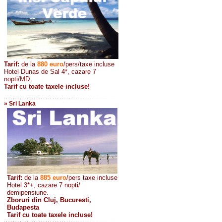
Tarif:
de la
880
euro
/pers/taxe incluse
Hotel Dunas de Sal 4*, cazare 7
nopti/MD.
Tarif cu toate taxele incluse!
» Sri Lanka
Tarif:
de la
885
euro
/pers taxe incluse
Hotel 3*+, cazare 7 nopti/
demipensiune.
Zboruri din Cluj, Bucuresti,
Budapesta
Tarif cu toate taxele incluse!