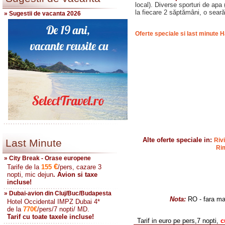
local). Diverse sporturi de apa 
la fiecare 2 săptămâni, o sear
» Sugestii de vacanta 2026
Oferte speciale si last minute Ha
Alte oferte speciale in:
Riv
Last Minute
Rim
» City Break - Orase europene
€
Tarife de la
155
/pers, cazare 3
nopti, mic dejun
. Avion si taxe
incluse!
» Dubai-avion din Cluj/Buc/Budapesta
Nota:
RO - fara ma
Hotel Occidental IMPZ Dubai 4*
de la
770
€
/pers/7 nopti/ MD.
Tarif cu toate taxele incluse!
Tarif in euro pe pers,7 nopti,
cu