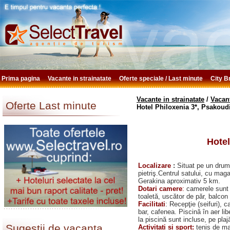
Prima pagina
Vacante in strainatate
Oferte speciale / Last minute
City 
Vacante in strainatate
/
Vacant
Oferte Last minute
Hotel Philoxenia 3*, Psakoud
Hotel
Localizare
:
Situat pe un drum 
pietriş.Centrul satului, cu maga
Gerakina aproximativ 5 km.
Dotari camere
:
camerele sunt d
toaletă, uscător de păr, balcon
Facilitati
: Recepţie (seifuri), 
bar, cafenea. Piscină în aer li
la piscină sunt incluse, pe plaj
Sugestii de vacanta
Activitati si sport:
tenis de mas