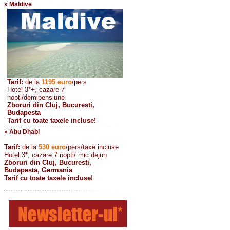
» Maldive
Tarif:
de la
1195
euro
/pers
Hotel 3*+, cazare 7
nopti/demipensiune
Zboruri din Cluj, Bucuresti,
Budapesta
Tarif cu toate taxele incluse!
» Abu Dhabi
Tarif:
de la
530
euro
/pers/taxe incluse
Hotel 3*, cazare 7 nopti/ mic dejun
Zboruri din Cluj, Bucuresti,
Budapesta, Germania
Tarif cu toate taxele incluse!