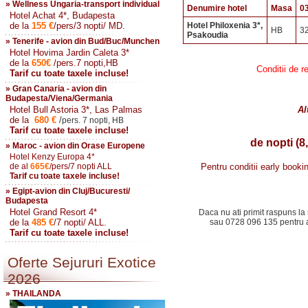
» Wellness Ungaria-transport individual
Denumire hotel
Masa
0
Hotel Achat 4*, Budapesta
de la
155
€
/pers/3 nopti/ MD.
Hotel Philoxenia 3*,
HB
3
Psakoudia
» Tenerife - avion din Bud/Buc/Munchen
Hotel Hovima Jardin Caleta 3*
de la
650
€
/pers.7 nopti,HB
Conditii de r
Tarif cu toate taxele incluse!
» Gran Canaria - avion din
Budapesta/Viena/Germania
Hotel Bull Astoria 3*, Las Palmas
Al
de la
680
€
/
pers. 7 nopti, HB
Tarif cu toate taxele incluse!
de nopti (8,
» Maroc - avion din Orase Europene
Hotel Kenzy Europa 4*
de al
665
€
/pers/7 nopti ALL
Pentru conditii early booki
Tarif cu toate taxele incluse!
» Egipt-avion din Cluj/Bucuresti/
Budapesta
Hotel Grand Resort 4*
Daca nu ati primit raspuns la 
de la
485
€
/7 nopti/ ALL.
sau 0728 096 135 pentru a 
Tarif cu toate taxele incluse!
Oferte Sejururi Exotice
2026
» THAILANDA